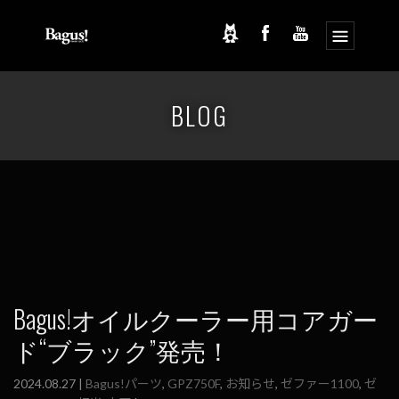
コ
ナ
ン
ビ
BLOG
テ
ゲ
ン
ー
ツ
シ
へ
ョ
ス
ン
キ
に
ッ
移
プ
動
Bagus!オイルクーラー用コアガー
ド“ブラック”発売！
2024.08.27 |
Bagus!パーツ
,
GPZ750F
,
お知らせ
,
ゼファー1100
,
ゼ