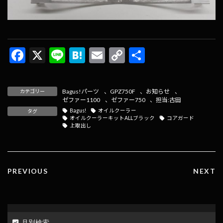
F
X
Li
H
E
C
共
ac
n
at
m
o
有
e
e
e
ai
p
Bagus!パーツ
、
GPZ750F
、
お知らせ
、
カテゴリー
b
n
l
y
ゼファー1100
、
ゼファー750
、
担当:古田
Bagus!
オイルクーラー
タグ
o
a
Li
オイルクーラーキットALLブラック
コアガード
上取出し
o
n
k
k
PREVIOUS
NEXT
月別検索