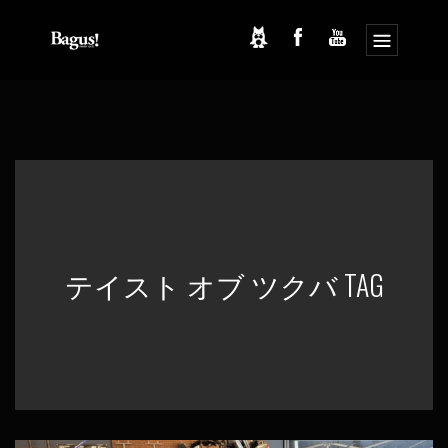
コ
ナ
ン
ビ
テ
ゲ
ン
ー
ツ
シ
へ
ョ
ス
ン
キ
に
ッ
移
プ
動
テイスト オブ ツクバ TAG