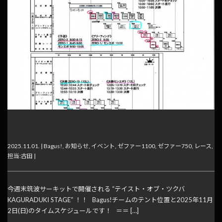
テイスト・オブ・ツクバ～テント位置とタイムスケジュール
～
2025.11.01. |
Bagus!
,
お知らせ
,
イベント
,
ゼファー1100
,
ゼファー750
,
レース
,
担当:古田
|
今週末筑波サーキットで開催される “テイスト・オブ・ツクバ
KAGURADUKI STAGE” ！！ Bagus!チームのテント位置と2025年11月
2日(日)のタイムスケジュールです！ ＝＝ […]