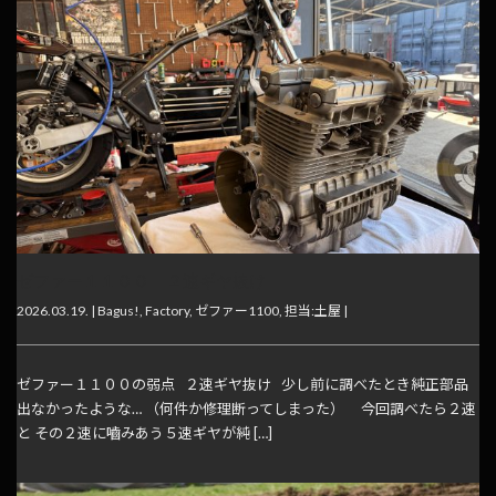
ゼファー１１００ ２速ギヤ抜け
2026.03.19. |
Bagus!
,
Factory
,
ゼファー1100
,
担当:土屋
|
ゼファー１１００の弱点 ２速ギヤ抜け 少し前に調べたとき純正部品
出なかったような… （何件か修理断ってしまった） 今回調べたら２速
と その２速に嚙みあう５速ギヤが純 […]