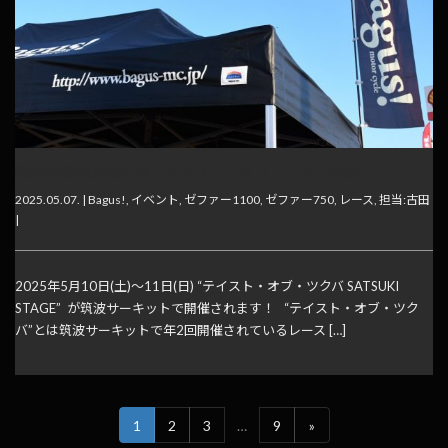
臨時休業のお知らせ～テイスト・オブ・ツクバ参戦！
2025.05.07. |
Bagus!
,
イベント
,
ゼファー1100
,
ゼファー750
,
レース
,
担当:古田
|
2025年5月10日(土)～11日(日) “テイスト・オブ・ツクバ SATSUKI
STAGE” が筑波サーキットで開催されます！ “テイスト・オブ・ツク
バ”とは筑波サーキットで年2回開催されているレース […]
1
2
3
…
9
»