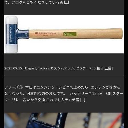
で、ブログをご覧くださっている皆 […]
本日のファクトリー③
2025.09.15. |
Bagus!
,
Factory
,
カスタムマシン
,
ゼファー750
,
担当:土屋
|
シリーズ③ 本日はエンジンをコンビニで止めたら エンジンが掛から
なくなった、可哀想な方のお話です。 バッテリー？12.5V OK スター
ターリレー古いから交換 これでもカチカチ音 […]