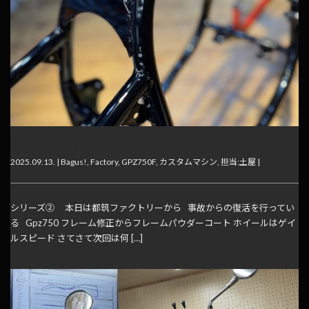
本日のファクトリー②
2025.09.13. |
Bagus!
,
Factory
,
GPZ750F
,
カスタムマシン
,
担当:土屋
|
シリーズ② 本日は都筑ファクトリーから 事故からの復活を行ってい
る Gpz750 フレーム修正からフレームパウダーコート ホイールはゲイ
ルスピード さてさて次回は何 […]