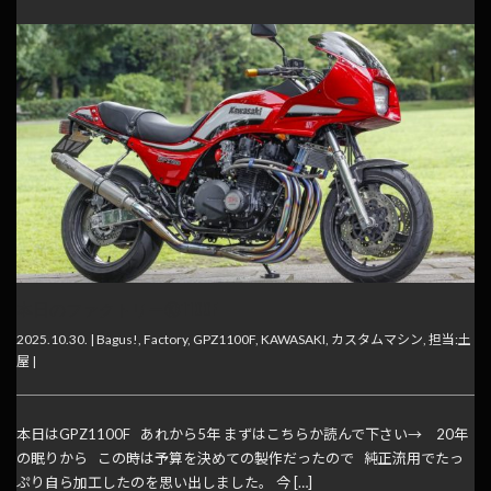
本日のファクトリー⑩1100F
2025.10.30. |
Bagus!
,
Factory
,
GPZ1100F
,
KAWASAKI
,
カスタムマシン
,
担当:土
屋
|
本日はGPZ1100F あれから5年 まずはこちらか読んで下さい→ 20年
の眠りから この時は予算を決めての製作だったので 純正流用でたっ
ぷり自ら加工したのを思い出しました。 今 […]