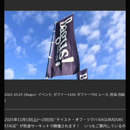
臨時休業のお知らせ～テイスト・オブ・ツクバ参戦！
2025.10.29. |
Bagus!
,
イベント
,
ゼファー1100
,
ゼファー750
,
レース
,
担当:古田
|
2025年11月1日(土)～2日(日) “テイスト・オブ・ツクバ KAGURADUKI
STAGE” が筑波サーキットで開催されます！ いつもご案内しているの