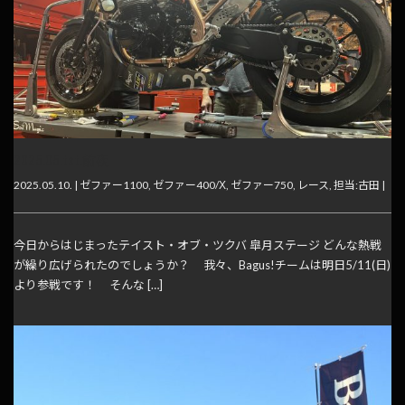
2025.05.tot.前夜
2025.05.10. |
ゼファー1100
,
ゼファー400/Χ
,
ゼファー750
,
レース
,
担当:古田
|
今日からはじまったテイスト・オブ・ツクバ 皐月ステージ どんな熱戦
が繰り広げられたのでしょうか？ 我々、Bagus!チームは明日5/11(日)
より参戦です！ そんな […]