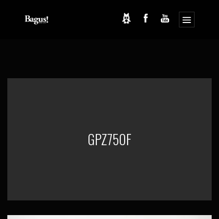
コ
ナ
ン
ビ
テ
ゲ
ン
ー
ツ
シ
へ
ョ
ス
ン
キ
に
ッ
移
プ
動
GPZ750F