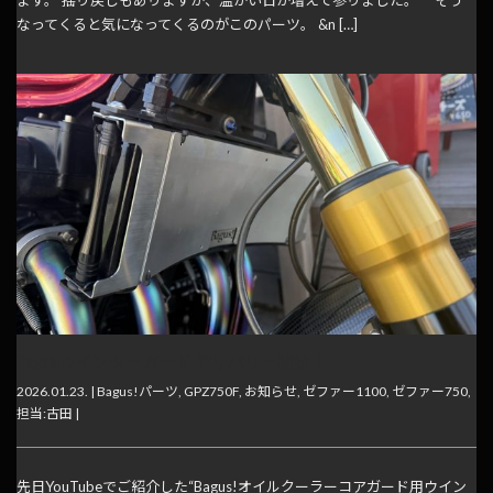
ます。 揺り戻しもありますが、温かい日が増えて参りました。 そう
なってくると気になってくるのがこのパーツ。 &n […]
Bagus!ウインターガード デリバリー開始！
2026.01.23. |
Bagus!パーツ
,
GPZ750F
,
お知らせ
,
ゼファー1100
,
ゼファー750
,
担当:古田
|
先日YouTubeでご紹介した“Bagus!オイルクーラーコアガード用ウイン