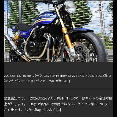
緊急告知 FCR オーリンズ価格改定のお知らせ
2026.05.15. |
Bagus!パーツ
,
CB750F
,
Factory
,
GPZ750F
,
SR400/SR500
,
Z系
,
お
知らせ
,
ゼファー1100
,
ゼファー750
,
担当:古田
|
緊急告知です。 2026.0526より、KEIHIN FCRの一部キットの定価が値
上がりします。 Bagus!製品だけの話ではなく、ケイヒン製FCRキット
が対象です。 しかもBagus!でよく […]