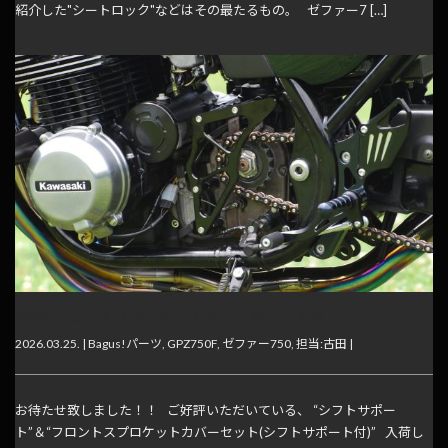
紹介した"シートロック"などはその最たるもの。 ゼファー7 […]
Bagus!フロントスプロケットカバーセット入荷！
2026.03.25. |
Bagus!パーツ
,
GPZ750F
,
ゼファー750
,
担当:古田
|
お待たせ致しました！！ ご好評いただいている、 “シフトサポー
ト”＆“フロントスプロケットカバーセット(シフトサポート付)” 入荷し