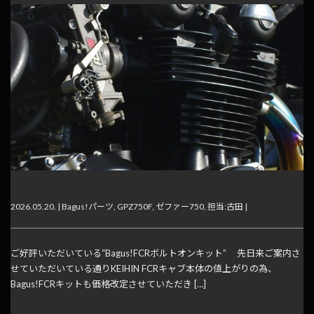
Bagus! FCRキャブキット価格変更のお知らせ
2026.05.20. |
Bagus!パーツ
,
GPZ750F
,
ゼファー750
,
担当:古田
|
ご好評いただいている“Bagus!FCRボルトオンキット” 先日来ご案内さ
せていただいている通りKEIHIN FCRキャブ本体の値上がりの為、
Bagus!FCRキットも価格改定させていただき […]