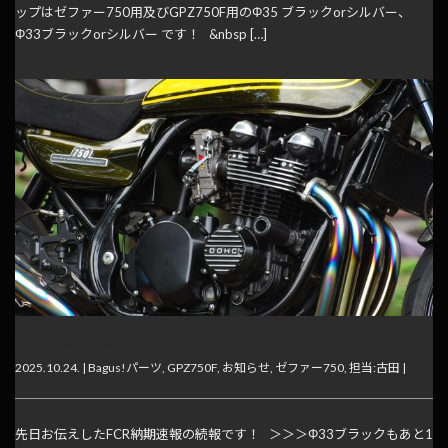
ップはゼファー750用及びGPZ750F用のΦ35 ブラックorシルバー、
Φ33ブラックorシルバー です！ &nbsp […]
続・FCR納期速報！
2025.10.24. |
Bagus!パーツ
,
GPZ750F
,
お知らせ
,
ゼファー750
,
担当:古田
|
先日お伝えしたFCR納期速報の続報です！ ＞＞＞Φ33ブラックもあと1