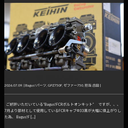
Bagus! FCRキット緊急価格改定のお知らせ
2026.07.09. |
Bagus!パーツ
,
GPZ750F
,
ゼファー750
,
担当:古田
|
ご好評いただいている“Bagus!FCRボルトオンキット” ですが、、、
7月より部材として使用しているFCRキャブΦ33黒が大幅に値上がりし
た為、 Bagus!F […]