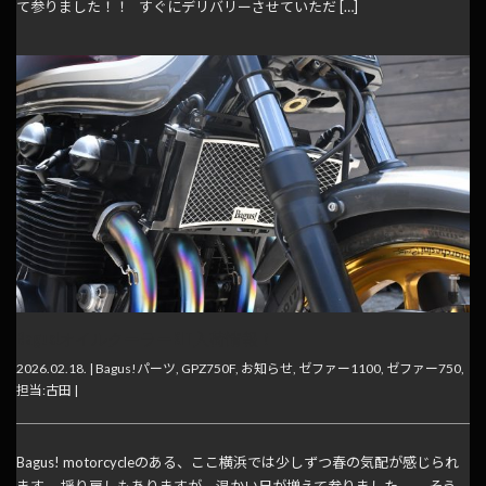
て参りました！！ すぐにデリバリーさせていただ […]
Bagus!オイルクーラーKIT入荷情報！
2026.02.18. |
Bagus!パーツ
,
GPZ750F
,
お知らせ
,
ゼファー1100
,
ゼファー750
,
担当:古田
|
Bagus! motorcycleのある、ここ横浜では少しずつ春の気配が感じられ