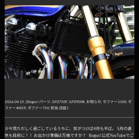
GW前の準備は万端ですか？オイルクーラー、シートロック、
クラッチアーム･･･
2026.04.15. |
Bagus!パーツ
,
GPZ750F
,
GPZ900R
,
お知らせ
,
ゼファー1100
,
ゼ
ファー400/Χ
,
ゼファー750
,
担当:古田
|
少々慌ただしく過ごしているうちに、気がつけば4月も半ば。 5月の連
休も目前に！！ お出かけ準備は万端ですか？ Bagus!公式YouTubeでご