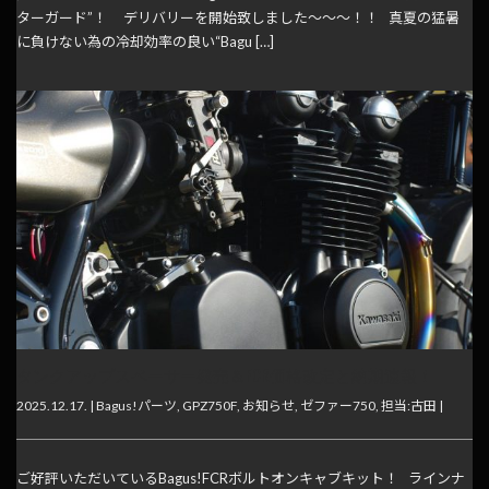
ターガード”！ デリバリーを開始致しました～～～！！ 真夏の猛暑
に負けない為の冷却効率の良い“Bagu […]
タンクアップスペーサー発売＆FCR価格改定と納期速報！
2025.12.17. |
Bagus!パーツ
,
GPZ750F
,
お知らせ
,
ゼファー750
,
担当:古田
|
ご好評いただいているBagus!FCRボルトオンキャブキット！ ラインナ