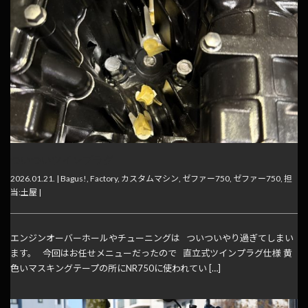
ついついツインプラグ
2026.01.21. |
Bagus!
,
Factory
,
カスタムマシン
,
ゼファー750
,
ゼファー750
,
担
当:土屋
|
エンジンオーバーホールやチューニングは ついついやり過ぎてしまい
ます。 今回はお任せメニューだったので 直立式ツインプラグ仕様 黄
色いマスキングテープの所にNR750に使われてい […]