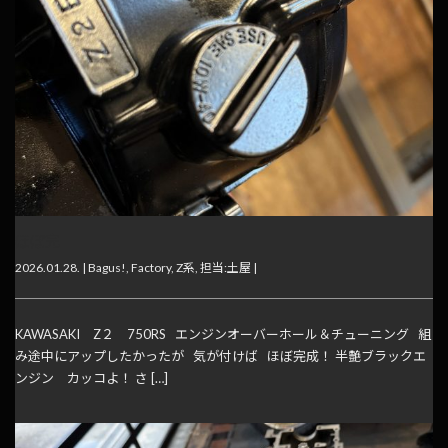
ほぼ完
2026.01.28. |
Bagus!
,
Factory
,
Z系
,
担当:土屋
|
KAWASAKI Z２ 750RS エンジンオーバーホール＆チューニング 組
み途中にアップしたかったが 気が付けば ほぼ完成！ 半艶ブラックエ
ンジン カッコよ！ さ […]