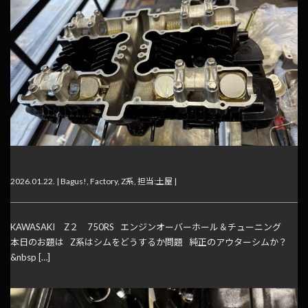
インナーシム化
2026.01.22. |
Bagus!
,
Factory
,
Z系
,
担当:土屋
|
KAWASAKI Z２ 750RS エンジンオーバーホール＆チューニング
本日のお題は Z系はシムをどうするか問題 純正のアウターシムか？
&nbsp […]