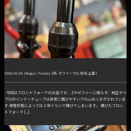
インナーチューブDLC
2026.02.04. |
Bagus!
,
Factory
,
Z系
,
ゼファー750
,
担当:土屋
|
今回はフロントフォークのお話です。 Zやゼファーに限らず、純正やリ
プロのインナーチューブは非常に錆びやすいクロムめっきがされていま
す 保管状態によっては２年ぐらいで錆びてしまいます。 錆びたフロン
トフォーク […]