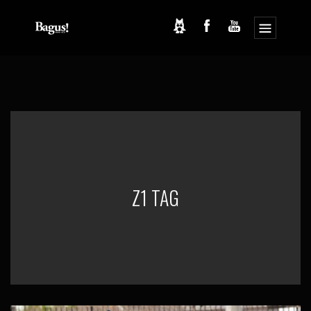
コ
ナ
ン
ビ
テ
ゲ
ン
ー
ツ
シ
へ
ョ
ス
ン
キ
に
ッ
移
プ
動
Z1 TAG