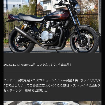
本日のファクトリー⑭
2025.11.24. |
Factory
,
Z系
,
カスタムマシン
,
担当:土屋
|
ついに！ 完成を迎えたスカチューンZ う～ん完璧！笑 さらに ○○○ｷ
ﾛまで出したい！のご要望に応えるべくここ数日 テストライドと足廻り
セッティング 後輪で120馬 […]