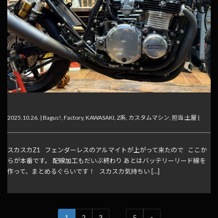
本日のファクトリー⑧スカスカ
2025.10.26. |
Bagus!
,
Factory
,
KAWASAKI
,
Z系
,
カスタムマシン
,
担当:土屋
|
スカスカZ1 フェンダーレスのアルマイトが上がって来たので ここか
らが本番です。 配線加工もだいぶ終わり あとはバッテリーリード線を
作って、まとめるぐらいです！ スカスカ気持ちい […]
1
2
3
…
5
»