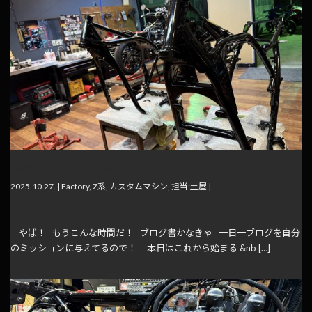
本日のファクトリー⑨フレーム
2025.10.27. |
Factory
,
Z系
,
カスタムマシン
,
担当:土屋
|
やば！ もうこんな時間だ！ ブログ書かなきゃ 一日一ブログを自分
のミッションに与えてるので！ 本日はこれから始まる &nb […]