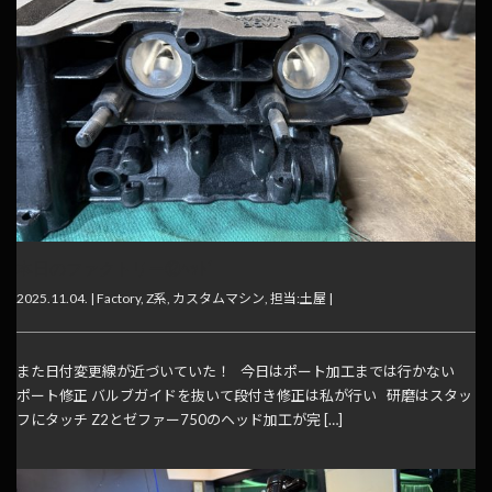
本日のファクトリー⑫ﾍｯﾄﾞ
2025.11.04. |
Factory
,
Z系
,
カスタムマシン
,
担当:土屋
|
また日付変更線が近づいていた！ 今日はポート加工までは行かない
ポート修正 バルブガイドを抜いて段付き修正は私が行い 研磨はスタッ
フにタッチ Z2とゼファー750のヘッド加工が完 […]