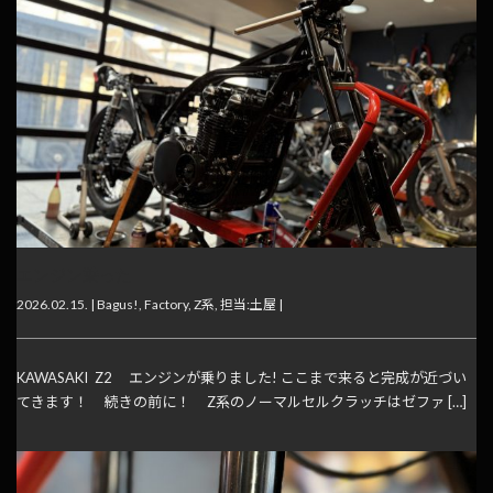
エンジン乗った
2026.02.15. |
Bagus!
,
Factory
,
Z系
,
担当:土屋
|
KAWASAKI Z2 エンジンが乗りました! ここまで来ると完成が近づい
てきます！ 続きの前に！ Z系のノーマルセルクラッチはゼファ […]