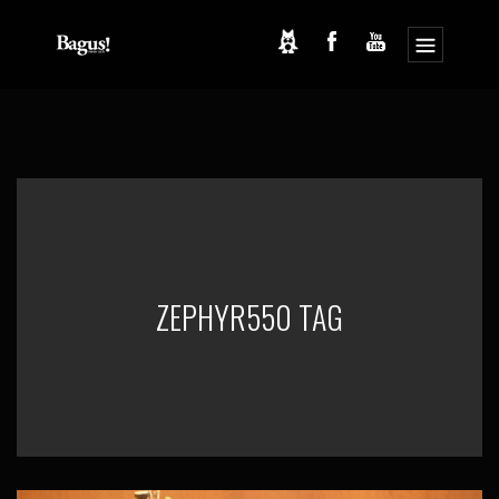
コ
ナ
ン
ビ
テ
ゲ
ン
ー
ツ
シ
へ
ョ
ス
ン
キ
に
ッ
移
プ
動
ZEPHYR550 TAG