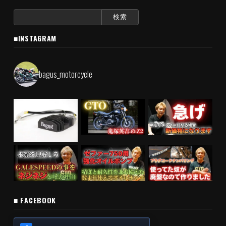
検
索:
■INSTAGRAM
bagus_motorcycle
■ FACEBOOK