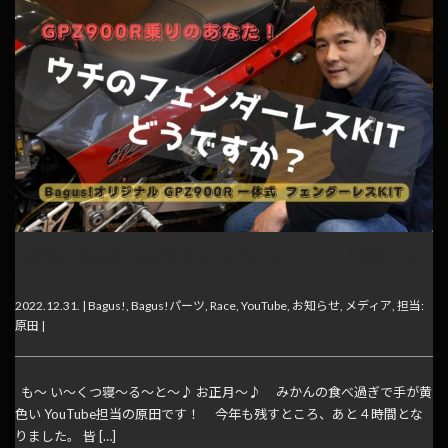
【動画】手を抜くのが苦手な人が作った「アレ」を解説しま
す。
2022.12.31. |
Bagus!
,
Bagus!パーツ
,
Race
,
YouTube
,
お知らせ
,
メディア
,
担当:
原田
|
も～ い～くつ寝～る～と～♪ お正月～♪ みかんの食べ過ぎで手が黄
色い YouTube担当の原田です！ 今年も残すところ、あと４時間とな
りました。 皆 […]