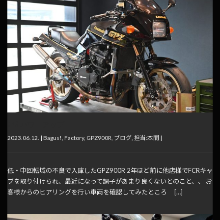
7PS パワーアップ
2023.06.12. |
Bagus!
,
Factory
,
GPZ900R
,
ブログ
,
担当:本間
|
低・中回転域の不良で入庫したGPZ900R 2年ほど前に他店様でFCRキャ
ブを取り付けられ、最近になって調子があまり良くないとのこと、、 お
客様からのヒアリングを行い車両を確認してみたところ […]