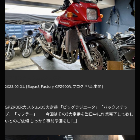
GPZ900Rカスタムの3大定番
2023.05.01. |
Bagus!
,
Factory
,
GPZ900R
,
ブログ
,
担当:本間
|
GPZ900Rカスタムの3大定番 「ビッグラジエータ」「バックステッ
プ」「マフラー」 今回はその3大定番を当日中に作業完了して欲し
いとのご依頼 しっかり事前準備をし […]