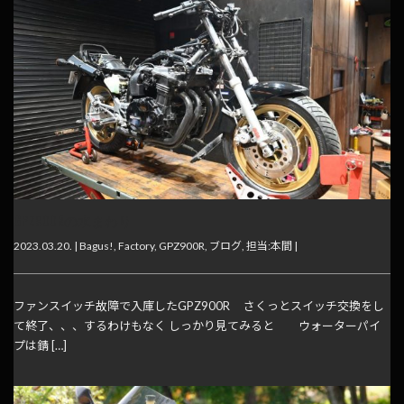
GPZ900Rの水まわり
2023.03.20. |
Bagus!
,
Factory
,
GPZ900R
,
ブログ
,
担当:本間
|
ファンスイッチ故障で入庫したGPZ900R さくっとスイッチ交換をし
て終了、、、するわけもなく しっかり見てみると ウォーターパイ
プは錆 […]