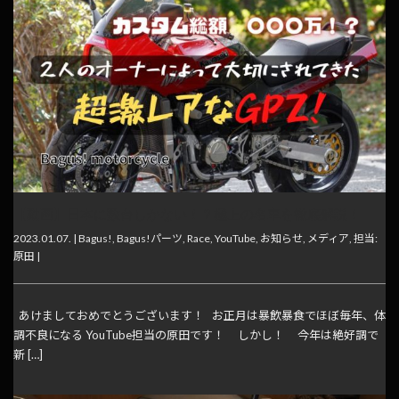
【動画】日本に数台しかない！？極上の名車を徹底解説！
2023.01.07. |
Bagus!
,
Bagus!パーツ
,
Race
,
YouTube
,
お知らせ
,
メディア
,
担当:
原田
|
あけましておめでとうございます！ お正月は暴飲暴食でほぼ毎年、体
調不良になる YouTube担当の原田です！ しかし！ 今年は絶好調で
新 […]