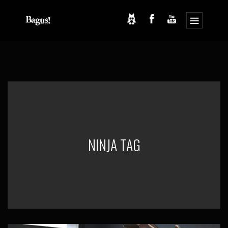
コ
ナ
ン
ビ
テ
ゲ
ン
ー
ツ
シ
へ
ョ
ス
ン
キ
に
ッ
移
プ
動
NINJA TAG