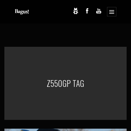
コ
ナ
ン
ビ
テ
ゲ
ン
ー
ツ
シ
へ
ョ
ス
ン
キ
に
ッ
移
プ
動
Z550GP TAG