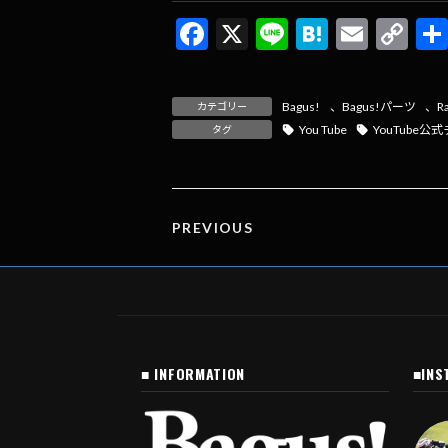
F
X
Li
H
E
C
ac
n
at
m
o
e
e
e
ai
p
Bagus!
、
Bagus!パーツ
、
R
カテゴリー
b
n
l
y
You Tube
YouTube公
タグ
o
a
Li
o
n
k
k
PREVIOUS
■ INFORMATION
■INS