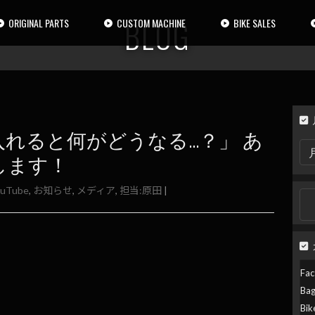
BLOG
ORIGINAL PARTS
CUSTOM MACHINE
BIKE SALES
れると何がどうなる…？」 あ
月
別
します！
検
索
ouTube
,
お知らせ
,
メディア
,
担当:原田
|
検
索:
Fac
Ba
Bik