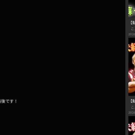
【動
こ
2026
最後です！
【
こ
2026