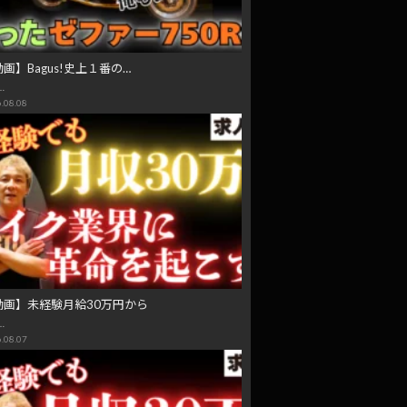
画】Bagus!史上１番の…
…
.08.08
動画】未経験月給30万円から
…
.08.07