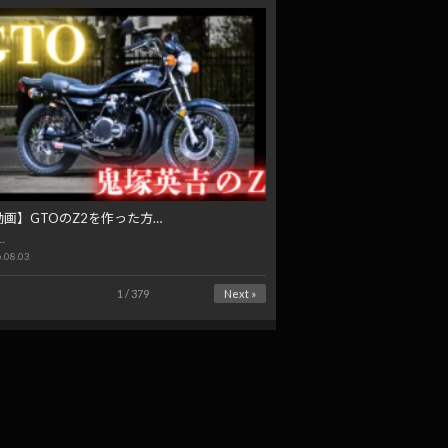
動画】GTOのZ2を作った方…
…
.08.03
1 / 379
Next »