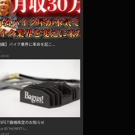
動画】バイク業界に革命を起こ…
…
.08.06
OSFET価格改定のお知らせ
us!の“MOSFETレ…
.08.04