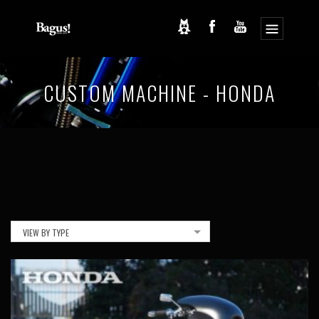
コ
ナ
ン
ビ
CUSTOM MACHINE - HONDA
テ
ゲ
ン
ー
ツ
シ
へ
ョ
ス
ン
キ
に
ッ
移
プ
動
VIEW BY TYPE
ALL
HONDA VALKYRIE
CB400FOUR
KOZONO MOTORS
VALKYRIE
HONDA, VALKYRIE