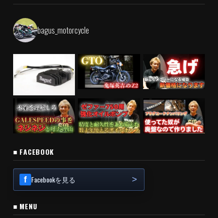
bagus_motorcycle
■ FACEBOOK
Facebookを見る
■ MENU