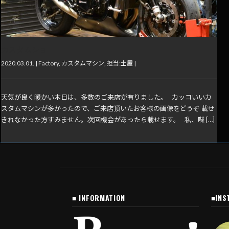
カスタムショー
2020.03.01. |
Factory
,
カスタムマシン
,
担当:土屋
|
天気が良く暖かい本日は、多数のご来店が有りました。 カッコいいカ
スタムマシンが多かったので、ご来店頂いたお客様の画像をどうぞ 載せ
きれなかった方すみません。次回機会があったら載せます。 私、喋 […]
■ INFORMATION
■INS