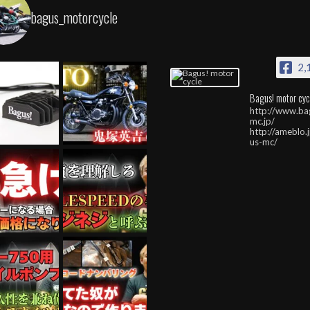
bagus_motorcycle
2,
Bagus! motor cyc
http://www.ba
mc.jp/
http://ameblo.
us-mc/