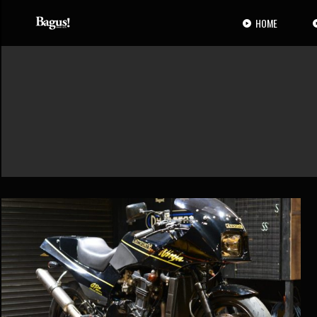
コ
ナ
ン
ビ
HOME
テ
ゲ
ン
ー
ツ
シ
へ
ョ
ス
ン
キ
に
ッ
移
プ
動