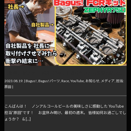
【動画】ゼファー750用FCRキット取り付けたら衝撃の結末に…
2023.08.19. |
Bagus!
,
Bagus!パーツ
,
Race
,
YouTube
,
お知らせ
,
メディア
,
担当:
原田
|
こんばんは！ ノンアルコールビールの美味しさに感動した YouTube
担当”原田”です！ お盆休み明け、最初の週末。 皆様如何お過ごしでし
ょうか？ & […]