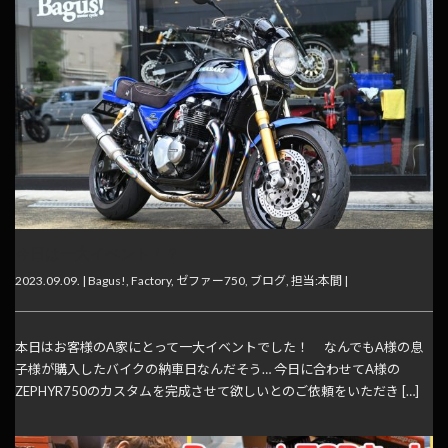
今日は一大イベント！？
2023.09.09. |
Bagus!
,
Factory
,
ゼファー750
,
ブログ
,
担当:本間
|
本日はお客様のA家にとって一大イベントでした！ なんでもA様の息
子様が購入したバイクの納車日なんだそう… 今日に合わせてA様の
ZEPHYR750のカスタムを完成させて欲しいとのご依頼をいただき […]