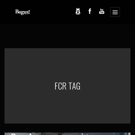
コ
ナ
ン
ビ
テ
ゲ
ン
ー
ツ
シ
へ
ョ
ス
ン
キ
に
ッ
移
プ
動
FCR TAG