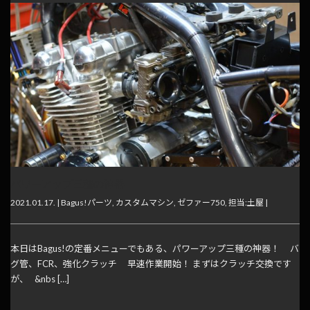
パワーアップ三種の神器
2021.01.17. |
Bagus!パーツ
,
カスタムマシン
,
ゼファー750
,
担当:土屋
|
本日はBagus!の定番メニューでもある、パワーアップ三種の神器！ バ
グ管、FCR、強化クラッチ 早速作業開始！ まずはクラッチ交換です
が、 &nbs […]