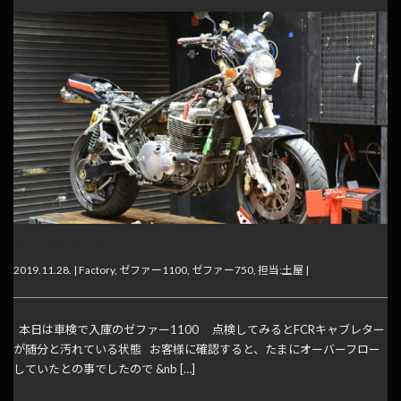
オーバーフロー
2019.11.28. |
Factory
,
ゼファー1100
,
ゼファー750
,
担当:土屋
|
本日は車検で入庫のゼファー1100 点検してみるとFCRキャブレター
が随分と汚れている状態 お客様に確認すると、たまにオーバーフロー
していたとの事でしたので &nb […]