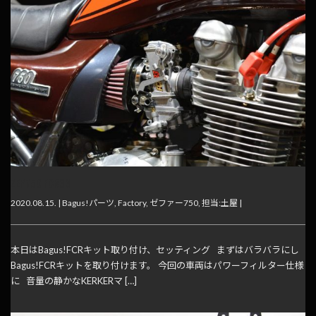
ZEP750 FCR33
2020.08.15. |
Bagus!パーツ
,
Factory
,
ゼファー750
,
担当:土屋
|
本日はBagus!FCRキット取り付け、セッティング まずはバラバラにし
Bagus!FCRキットを取り付けます。 今回の車両はパワーフィルター仕様
に 音量の静かなKERKERマ […]