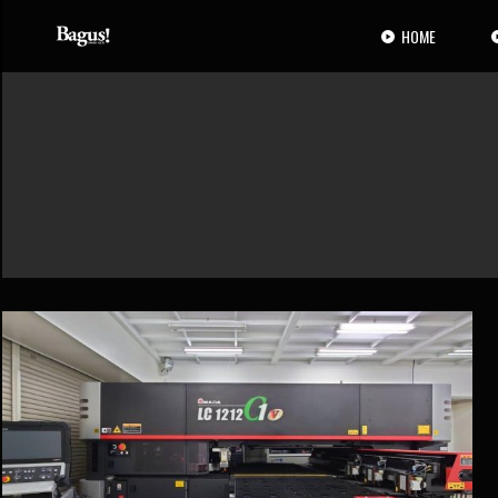
コ
ナ
ン
ビ
HOME
テ
ゲ
ン
ー
ツ
シ
へ
ョ
ス
ン
キ
に
ッ
移
プ
動