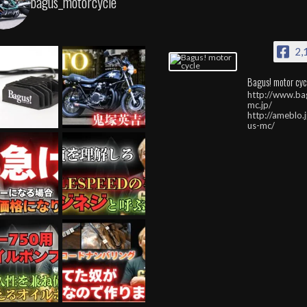
bagus_motorcycle
2,
Bagus! motor cyc
http://www.ba
mc.jp/
http://ameblo.
us-mc/