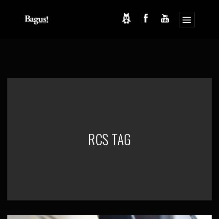
コ
ナ
ン
ビ
テ
ゲ
ン
ー
ツ
シ
へ
ョ
ス
ン
キ
に
ッ
移
プ
動
RCS TAG