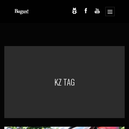
コ
ナ
ン
ビ
テ
ゲ
ン
ー
ツ
シ
へ
ョ
ス
ン
キ
に
ッ
移
プ
動
KZ TAG