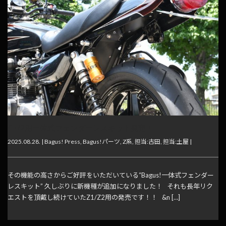
Z1/Z2用一体式フェンダーレスキット発売！
2025.08.28. |
Bagus! Press
,
Bagus!パーツ
,
Z系
,
担当:古田
,
担当:土屋
|
その機能の高さからご好評をいただいている“Bagus!一体式フェンダー
レスキット” 久しぶりに新機種が追加になりました！ それも長年リク
エストを頂戴し続けていたZ1/Z2用の発売です！！ &n […]