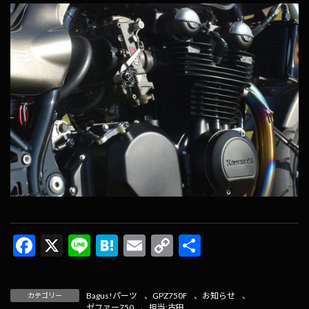
F
X
Li
H
E
C
共
ac
n
at
m
o
有
e
e
e
ai
p
Bagus!パーツ
、
GPZ750F
、
お知らせ
、
カテゴリー
ゼファー750
、
担当:古田