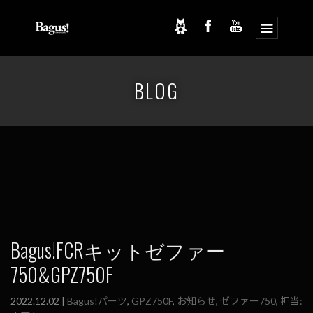
コ
ナ
ン
ビ
BLOG
テ
ゲ
ン
ー
ツ
シ
へ
ョ
ス
ン
キ
に
ッ
移
プ
動
Bagus!FCRキットゼファー
750&GPZ750F
2022.12.02 |
Bagus!パーツ
,
GPZ750F
,
お知らせ
,
ゼファー750
,
担当: