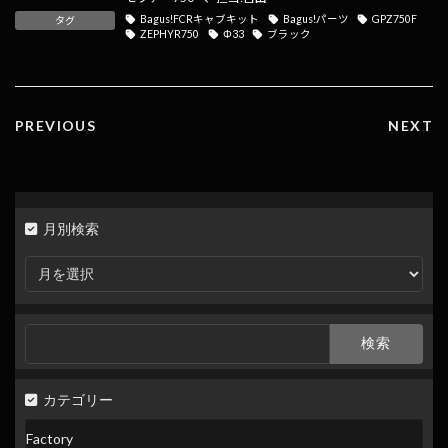
b
n
l
y
Bagus!FCRキャブキット
Bagus!パーツ
GPZ750F
タグ
o
a
Li
ZEPHYR750
Φ33
ブラック
o
n
k
k
PREVIOUS
NEXT
月別検索
月
別
検
索
検
索:
カテゴリー
Factory