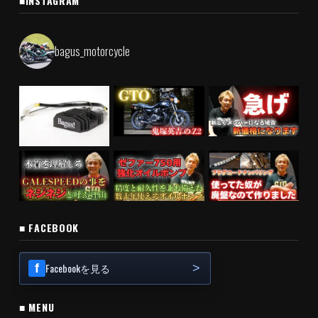
■INSTAGRAM
bagus_motorcycle
■ FACEBOOK
Facebookを見る
■ MENU