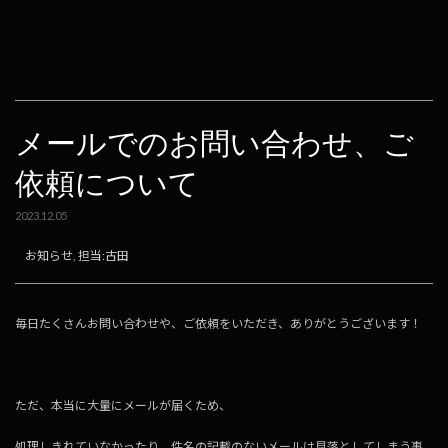
e
e
e
ai
p
b
n
l
y
o
a
Li
o
n
k
k
メールでのお問い合わせ、ご
依頼について
2023.12.05
お知らせ
,
担当:古田
毎日たくさんお問い合わせや、ご依頼をいただき、ありがとうございます！
ただ、本当に大量にメールが届くため、
処理しきれていなかったり、件名の記載のないメールは見落としてしまう事