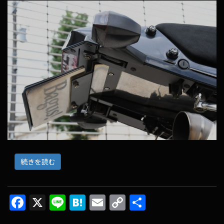
続きを読む
F
X
Li
H
E
C
共
ac
n
at
m
o
有