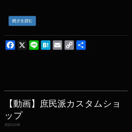
続きを読む
F
X
Li
H
E
C
共
ac
n
at
m
o
有
e
e
e
ai
p
b
n
l
y
o
a
Li
o
n
k
k
【動画】庶民派カスタムショ
ップ
2023.12.04