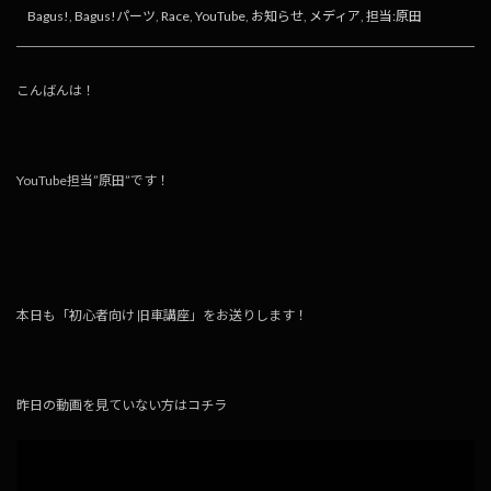
Bagus!
,
Bagus!パーツ
,
Race
,
YouTube
,
お知らせ
,
メディア
,
担当:原田
こんばんは！
YouTube担当”原田”です！
本日も「初心者向け 旧車講座」をお送りします！
昨日の動画を見ていない方はコチラ