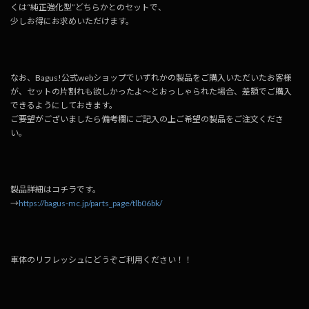
くは“純正強化型”どちらかとのセットで、
少しお得にお求めいただけます。
なお、Bagus!公式webショップでいずれかの製品をご購入いただいたお客様
が、セットの片割れも欲しかったよ～とおっしゃられた場合、差額でご購入
できるようにしておきます。
ご要望がございましたら備考欄にご記入の上ご希望の製品をご注文くださ
い。
製品詳細はコチラです。
→
https://bagus-mc.jp/parts_page/tlb06bk/
車体のリフレッシュにどうぞご利用ください！！