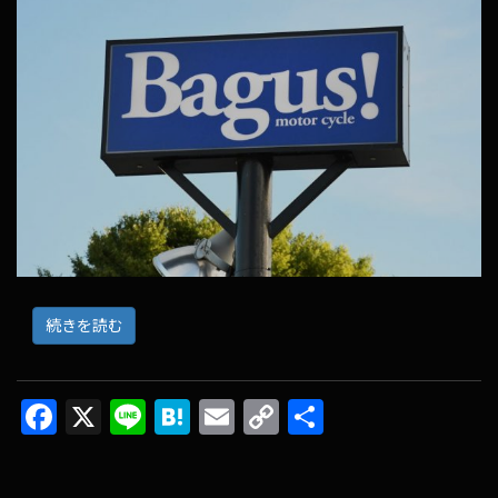
続きを読む
F
X
Li
H
E
C
共
ac
n
at
m
o
有
e
e
e
ai
p