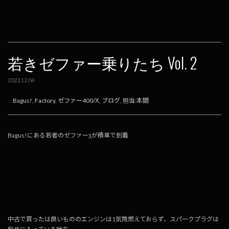
b
n
l
y
o
a
Li
o
n
k
k
若きゼファー乗りたち Vol. 2
2023.12.04
Bagus!
,
Factory
,
ゼファー400/Χ
,
ブログ
,
担当:本間
Bagus!にある若者のゼファーχが積車で到着
中古で買ったは良いもののエンジンは1気筒燃えておらず、スパークプラグは