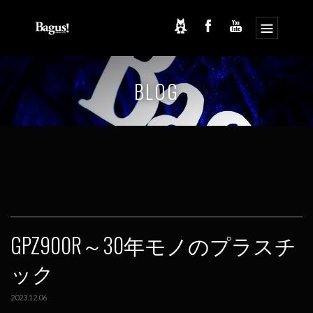
コ
ナ
ン
ビ
BLOG
テ
ゲ
ン
ー
ツ
シ
へ
ョ
ス
ン
キ
に
ッ
移
プ
動
GPZ900R～30年モノのプラスチ
ック
2023.12.06