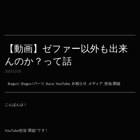
e
e
e
ai
p
b
n
l
y
o
a
Li
o
n
k
k
【動画】ゼファー以外も出来
んのか？って話
2023.12.05
Bagus!
,
Bagus!パーツ
,
Race
,
YouTube
,
お知らせ
,
メディア
,
担当:原田
こんばんは！
YouTube担当”原田”です！