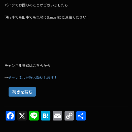
バイクでお困りのことがございましたら
現行車でも旧車でも気軽にBagus!にご連絡ください！
チャンネル登録はこちらから
→
チャンネル登録お願いします！
続きを読む
F
X
Li
H
E
C
共
ac
n
at
m
o
有