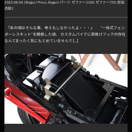
2023.08.04. |
Bagus! Press
,
Bagus!パーツ
,
ゼファー1100
,
ゼファー750
,
担当:
古田
|
『あの頃はそんな事、考えもしなかったよ・・・』 “一体式フェン
ダーレスキット”を開発した頃、 カスタムバイクに荷掛けフックの存在
なんてまったく気にもとめていませんで […]
GPZ900R 18インチ用フェンダーレスキット発売!