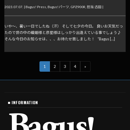
2023.07.07. |
Bagus! Press
,
Bagus!パーツ
,
GPZ900R
,
担当:古田
|
いや～、暑い一日でしたね（汗） そして七夕の今日。 良いお天気だっ
たので世の中の織姫様と彦星様はしっかり出逢えている事でしょう♪
そんな今日のお知らせは、、、お待たせ致しました！ “Bagus […]
1
2
3
4
»
■ INFORMATION