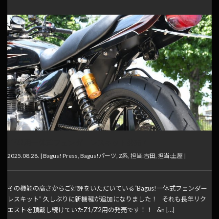
Z1/Z2用一体式フェンダーレスキット発売！
2025.08.28. |
Bagus! Press
,
Bagus!パーツ
,
Z系
,
担当:古田
,
担当:土屋
|
その機能の高さからご好評をいただいている“Bagus!一体式フェンダー
レスキット” 久しぶりに新機種が追加になりました！ それも長年リク
エストを頂戴し続けていたZ1/Z2用の発売です！！ &n […]