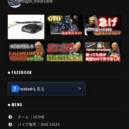
bagus_motorcycle
■ FACEBOOK
Facebookを見る
■ MENU
ホーム ｜HOME
バイク販売 ｜BIKE SALES