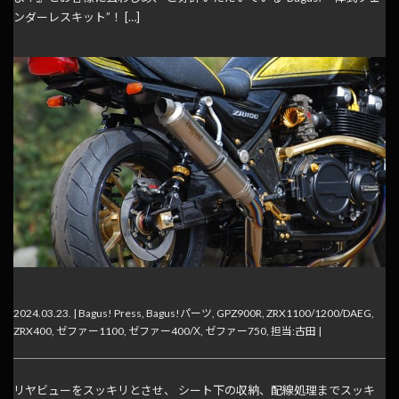
ンダーレスキット”！ […]
Bagus!一体式フェンダーレスキット入荷！
2024.03.23. |
Bagus! Press
,
Bagus!パーツ
,
GPZ900R
,
ZRX1100/1200/DAEG
,
ZRX400
,
ゼファー1100
,
ゼファー400/Χ
,
ゼファー750
,
担当:古田
|
リヤビューをスッキリとさせ、 シート下の収納、配線処理までスッキ