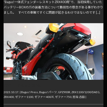
“Bagus!一体式フェンダーレスキットZRX400用”で、 当初採用していた
バッテリーBOXの爪の装着方法について脆弱性の懸念がある事がわかり
ました。 すべての車輌ですぐに問題が起きるわけではないのです […]
2023.11.1価格改定 第2報
2023.10.17. |
Bagus! Press
,
Bagus!パーツ
,
GPZ900R
,
ZRX1100/1200/DAEG
,
ZRX400
,
ゼファー1100
,
ゼファー400/Χ
,
ゼファー750
,
担当:古田
|