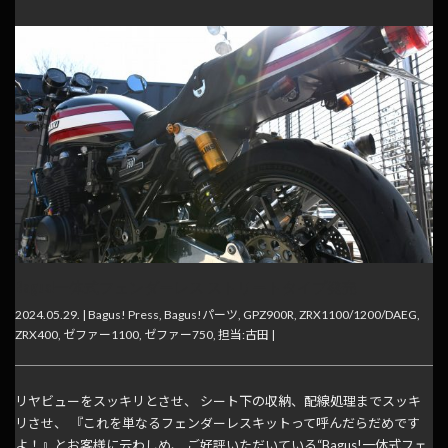
Bagus!一体式フェンダーレス ストリートタイプ発売
2024.05.29. |
Bagus! Press
,
Bagus!パーツ
,
GPZ900R
,
ZRX1100/1200/DAEG
,
ZRX400
,
ゼファー1100
,
ゼファー750
,
担当:古田
|
リヤビューをスッキリとさせ、 シート下の収納、配線処理までスッキ
リさせ、 『これを単なるフェンダーレスキットって呼んだらだめです
よ！』とお客様に云わしめ、 ご好評いただいている“Bagus!一体式フェ