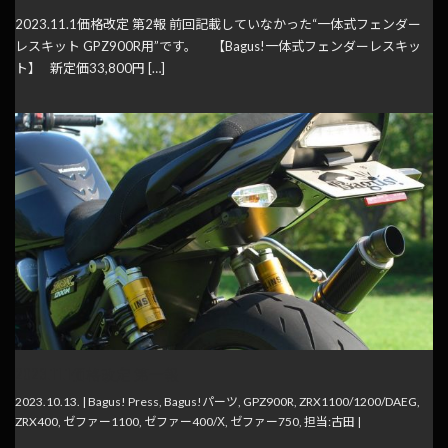
2023.11.1価格改定 第2報 前回記載していなかった“一体式フェンダー
レスキット GPZ900R用”です。 【Bagus!一体式フェンダーレスキッ
ト】 新定価33,800円 […]
2023.11.1価格改定 第一報
2023.10.13. |
Bagus! Press
,
Bagus!パーツ
,
GPZ900R
,
ZRX1100/1200/DAEG
,
ZRX400
,
ゼファー1100
,
ゼファー400/Χ
,
ゼファー750
,
担当:古田
|