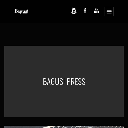
コ
ナ
ン
ビ
テ
ゲ
ン
ー
ツ
シ
へ
ョ
ス
ン
キ
に
ッ
移
プ
動
BAGUS! PRESS