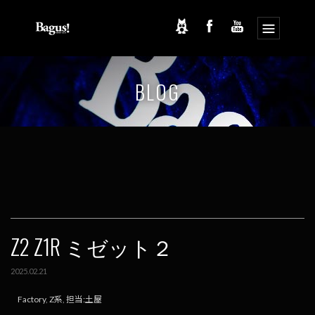
コ
ナ
ン
ビ
BLOG
テ
ゲ
ン
ー
ツ
シ
へ
ョ
ス
ン
キ
に
ッ
移
プ
動
Z2 Z1R ミゼット２
2025.02.21
Factory
,
Z系
,
担当:土屋