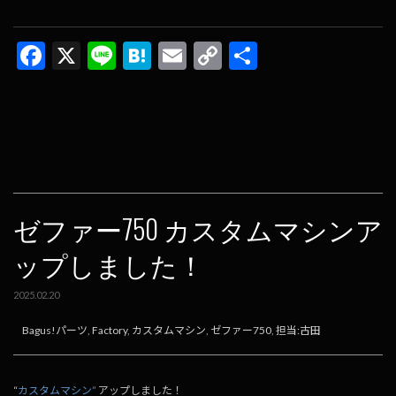
F
X
Li
H
E
C
共
ac
n
at
m
o
有
e
e
e
ai
p
b
n
l
y
o
a
Li
o
n
k
k
ゼファー750 カスタムマシンア
ップしました！
2025.02.20
Bagus!パーツ
,
Factory
,
カスタムマシン
,
ゼファー750
,
担当:古田
“
カスタムマシン”
アップしました！