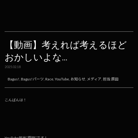
e
e
e
ai
p
b
n
l
y
o
a
Li
o
n
k
k
【動画】考えれば考えるほど
おかしいよな…
2025.02.18
Bagus!
,
Bagus!パーツ
,
Race
,
YouTube
,
お知らせ
,
メディア
,
担当:原田
こんばんは！
YouTube担当”原田”です！