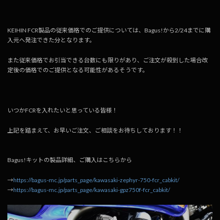
KEIHIN FCR製品の従来価格でのご提供については、Bagus!から2/24までに購
入元へ発注できた分となります。
また従来価格でお引当できる台数にも限りがあり、ご注文が殺到した場合改
定後の価格でのご提供となる可能性があるそうです。
いつかFCRを入れたいと思っている皆様！
上記を踏まえて、お早いご注文、ご相談をお待ちしております！！
Bagus!キットの製品詳細、ご購入はこちらから
→
https://bagus-mc.jp/parts_page/kawasaki-zephyr-750-fcr_cabkit/
→
https://bagus-mc.jp/parts_page/kawasaki-gpz750f-fcr_cabkit/