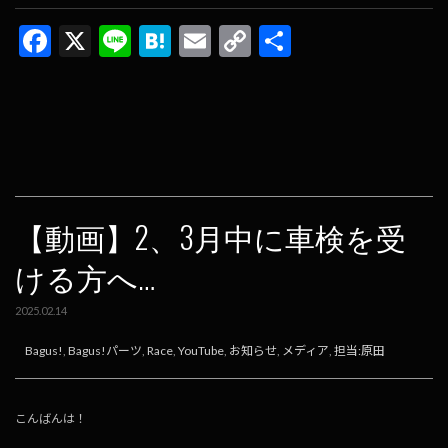
F
X
Li
H
E
C
共
ac
n
at
m
o
有
e
e
e
ai
p
b
n
l
y
o
a
Li
o
n
k
k
【動画】2、3月中に車検を受
ける方へ…
2025.02.14
Bagus!
,
Bagus!パーツ
,
Race
,
YouTube
,
お知らせ
,
メディア
,
担当:原田
こんばんは！