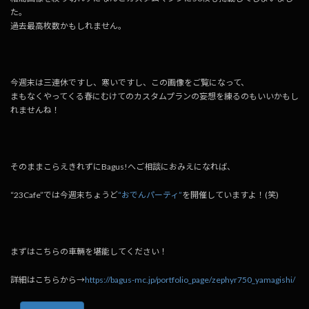
た。
過去最高枚数かもしれません。
今週末は三連休ですし、寒いですし、この画像をご覧になって、
まもなくやってくる春にむけてのカスタムプランの妄想を練るのもいいかもし
れませんね！
そのままこらえきれずにBagus!へご相談におみえになれば、
“23Cafe”では今週末ちょうど
“おでんパーティ”
を開催していますよ！(笑)
まずはこちらの車輛を堪能してください！
詳細はこちらから→
https://bagus-mc.jp/portfolio_page/zephyr750_yamagishi/