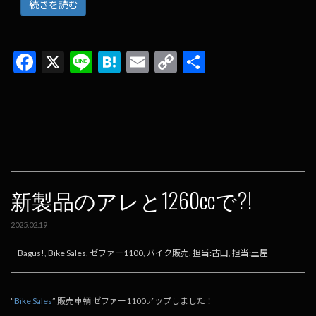
続きを読む
F
X
Li
H
E
C
共
ac
n
at
m
o
有
e
e
e
ai
p
b
n
l
y
o
a
Li
o
n
k
k
新製品のアレと1260ccで?!
2025.02.19
Bagus!
,
Bike Sales
,
ゼファー1100
,
バイク販売
,
担当:古田
,
担当:土屋
“
Bike Sales
” 販売車輌 ゼファー1100アップしました！