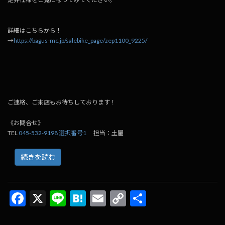
詳細はこちらから！
→
https://bagus-mc.jp/salebike_page/zep1100_9225/
ご連絡、ご来店もお待ちしております！
《お問合せ》
TEL
045-532-9198 選択番号1
担当：土屋
続きを読む
F
X
Li
H
E
C
共
ac
n
at
m
o
有