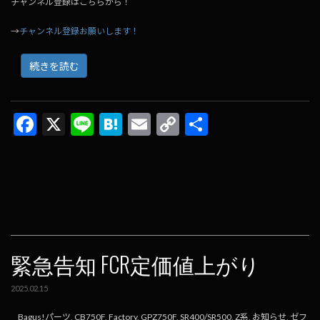
チャンネル登録はこちらから！
→
チャンネル登録お願いします！
続きを読む
F
X
Li
H
E
C
共
ac
n
at
m
o
有
e
e
e
ai
p
b
n
l
y
o
a
Li
o
n
k
k
緊急告知 FCR定価値上がり
2025.02.15
Bagus!パーツ
,
CB750F
,
Factory
,
GPZ750F
,
SR400/SR500
,
Z系
,
お知らせ
,
ゼフ