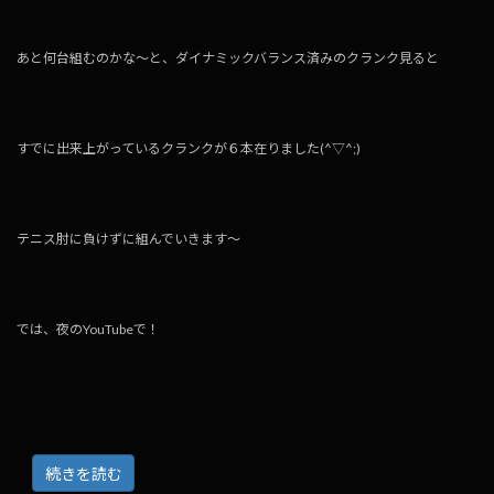
あと何台組むのかな～と、ダイナミックバランス済みのクランク見ると
すでに出来上がっているクランクが６本在りました(^▽^;)
テニス肘に負けずに組んでいきます～
では、夜のYouTubeで！
続きを読む