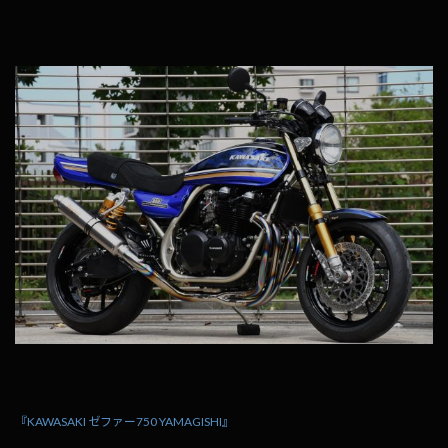
『KAWASAKI ゼファー750 YAMAGISHI』