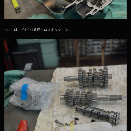
Z1Rには、ﾌﾞﾙﾄﾞｯｸ６速クロスミッションに