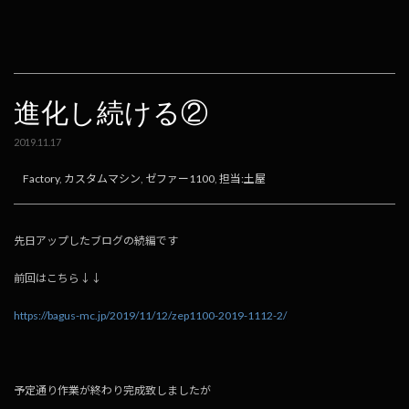
b
n
l
y
o
a
Li
o
n
k
k
進化し続ける②
2019.11.17
Factory
,
カスタムマシン
,
ゼファー1100
,
担当:土屋
先日アップしたブログの続編です
前回はこちら↓↓
https://bagus-mc.jp/2019/11/12/zep1100-2019-1112-2/
予定通り作業が終わり完成致しましたが