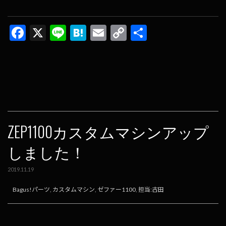
F
X
Li
H
E
C
共
ac
n
at
m
o
有
e
e
e
ai
p
b
n
l
y
o
a
Li
o
n
k
k
ZEP1100カスタムマシンアップ
しました！
2019.11.19
Bagus!パーツ
,
カスタムマシン
,
ゼファー1100
,
担当:古田