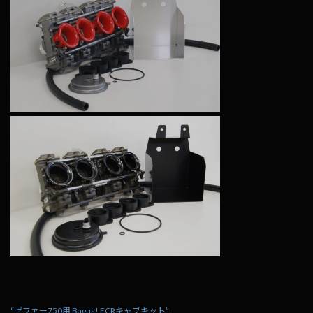
“ゼファー750用 Bagus! FCRキャブキット”