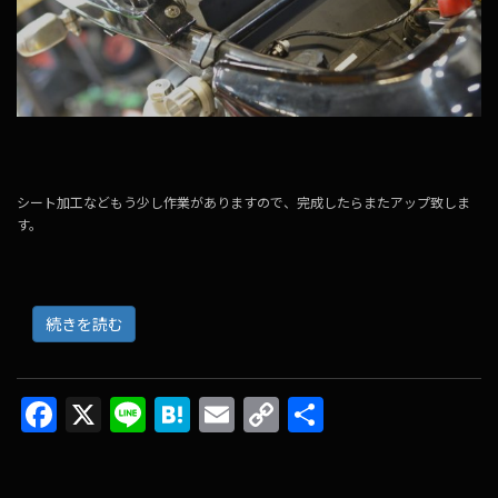
シート加工などもう少し作業がありますので、完成したらまたアップ致しま
す。
続きを読む
F
X
Li
H
E
C
共
ac
n
at
m
o
有
e
e
e
ai
p