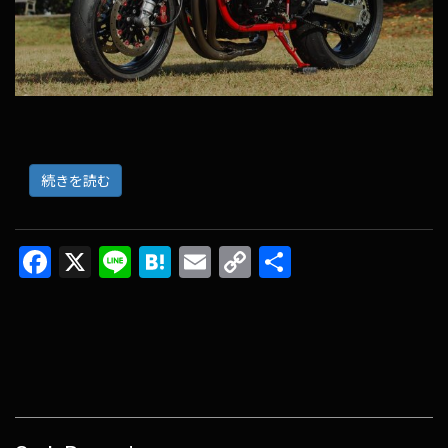
続きを読む
F
X
Li
H
E
C
共
ac
n
at
m
o
有
e
e
e
ai
p
b
n
l
y
o
a
Li
o
n