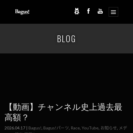
コ
ナ
ン
ビ
BLOG
テ
ゲ
ン
ー
ツ
シ
へ
ョ
ス
ン
キ
に
ッ
移
プ
動
【動画】チャンネル史上過去最
高額？
2026.04.17 |
Bagus!
,
Bagus!パーツ
,
Race
,
YouTube
,
お知らせ
,
メデ