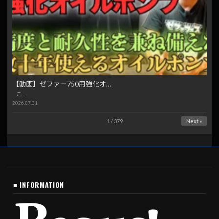
【動画】ゼファー750用強化オ…
こ…
2026.07.31
1 / 379
Next »
■ INFORMATION