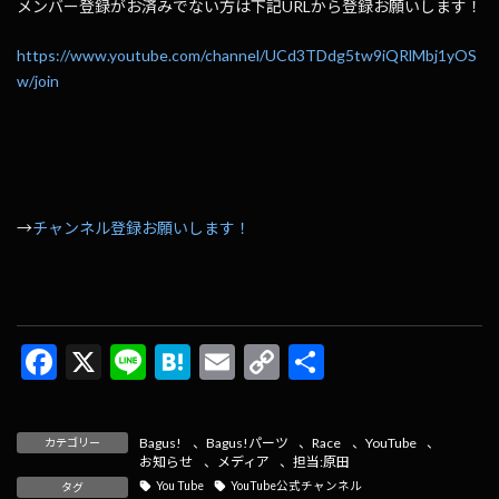
メンバー登録がお済みでない方は下記URLから登録お願いします！
https://www.youtube.com/channel/UCd3TDdg5tw9iQRlMbj1yOS
w/join
→
チャンネル登録お願いします！
F
X
Li
H
E
C
共
ac
n
at
m
o
有
e
e
e
ai
p
Bagus!
、
Bagus!パーツ
、
Race
、
YouTube
、
カテゴリー
b
n
l
y
お知らせ
、
メディア
、
担当:原田
You Tube
YouTube公式チャンネル
タグ