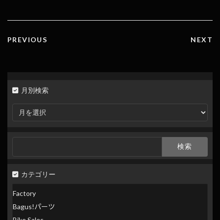
o
a
Li
o
n
k
k
PREVIOUS
NEXT
月別検索
月
別
検
索
検
索:
カテゴリー
Factory
Bagus!パーツ
Bike Sales