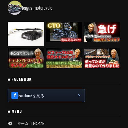
bagus_motorcycle
■ FACEBOOK
Facebookを見る
■ MENU
ホーム ｜HOME