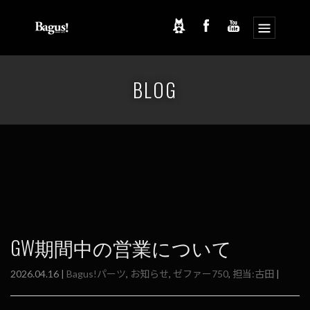
コ
ナ
ン
ビ
BLOG
テ
ゲ
ン
ー
ツ
シ
へ
ョ
ス
ン
キ
に
ッ
移
プ
動
GW期間中の営業について
2026.04.16 |
Bagus!パーツ
,
お知らせ
,
ゼファー750
,
担当:古田
|