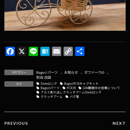
F
X
Li
H
E
C
共
ac
n
at
m
o
有
e
e
e
ai
p
Bagus!パーツ
、
お知らせ
、
ゼファー750
、
カテゴリー
b
n
l
y
担当:古田
5mmロング
Bagus!FCRキャブキット
タグ
o
a
Li
Bagus!パーツ
FCR35
GW期間中の営業について
アルミ削り出しクラッチアーム5mmロング
o
n
クラッチアーム
バグ管
k
k
PREVIOUS
NEXT