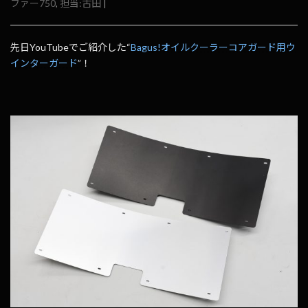
ファー750
,
担当:古田
|
先日YouTubeでご紹介した“
Bagus!オイルクーラーコアガード用ウ
インターガード
”！