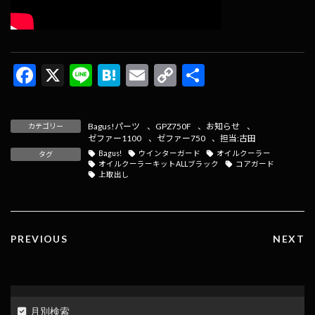
F
X
Li
H
E
C
共
ac
n
at
m
o
有
e
e
e
ai
p
Bagus!パーツ
、
GPZ750F
、
お知らせ
、
カテゴリー
b
n
l
y
ゼファー1100
、
ゼファー750
、
担当:古田
Bagus!
ウインターガード
オイルクーラー
タグ
o
a
Li
オイルクーラーキットALLブラック
コアガード
上取出し
o
n
k
k
PREVIOUS
NEXT
月別検索