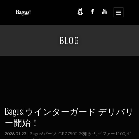
コ
ナ
ン
ビ
BLOG
テ
ゲ
ン
ー
ツ
シ
へ
ョ
ス
ン
キ
に
ッ
移
プ
動
Bagus!ウインターガード デリバリ
ー開始！
2026.01.23 |
Bagus!パーツ
,
GPZ750F
,
お知らせ
,
ゼファー1100
,
ゼ