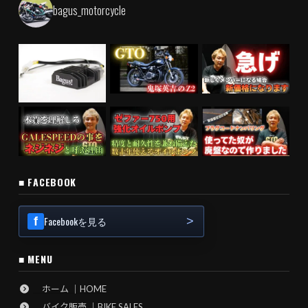
bagus_motorcycle
■ FACEBOOK
Facebookを見る
■ MENU
ホーム ｜HOME
バイク販売 ｜BIKE SALES