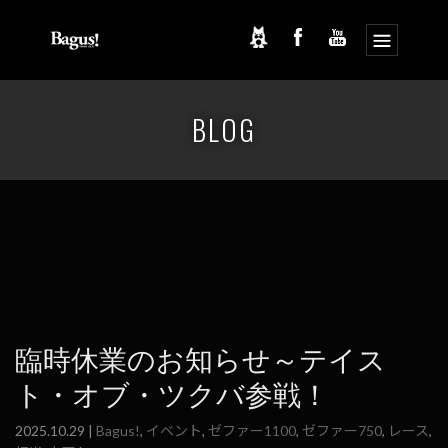
コ
ナ
ン
ビ
BLOG
テ
ゲ
ン
ー
ツ
シ
へ
ョ
ス
ン
キ
に
ッ
移
プ
動
臨時休業のお知らせ～テイス
ト・オブ・ツクバ参戦！
2025.10.29 |
Bagus!
,
イベント
,
ゼファー1100
,
ゼファー750
,
レース
,