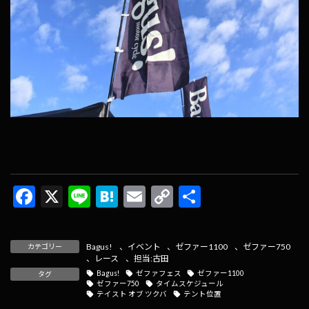
F
X
Li
H
E
C
共
ac
n
at
m
o
有
e
e
e
ai
p
Bagus!
、
イベント
、
ゼファー1100
、
ゼファー750
カテゴリー
b
n
l
y
、
レース
、
担当:古田
Bagus!
ゼファフェス
ゼファー1100
タグ
o
a
Li
ゼファー750
タイムスケジュール
テイスト オブ ツクバ
テント位置
o
n