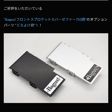
ご好評をいただいている
“Bagus!フロントスプロケットカバーゼファー750用”
のオプション
パーツ “
どろよけ君
”！！