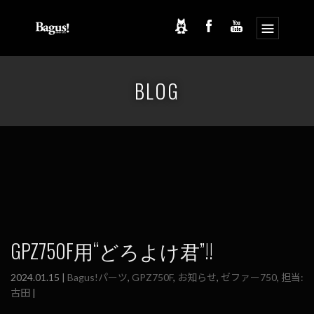
コ
ナ
ン
ビ
BLOG
テ
ゲ
ン
ー
ツ
シ
へ
ョ
ス
ン
キ
に
ッ
移
プ
動
GPZ750F用“どろよけ君”!!
2024.01.15 |
Bagus!パーツ
,
GPZ750F
,
お知らせ
,
ゼファー750
,
担当:
古田
|