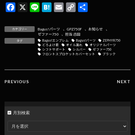
F
X
Li
H
E
C
共
ac
n
at
m
o
有
e
e
e
ai
p
Bagus!パーツ
、
GPZ750F
、
お知らせ
、
カテゴリー
b
n
l
y
ゼファー750
、
担当:古田
Bagus!エンブレム
Bagus!パーツ
ZEPHYR750
タグ
o
a
Li
どろよけ君
オイル漏れ
オリジナルパーツ
シフトサポート
シルバー
ゼファー750
o
n
フロントスプロケットカバーセット
ブラック
k
k
PREVIOUS
NEXT
月別検索
月
別
検