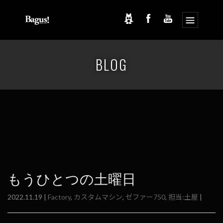
コ
ナ
ン
ビ
BLOG
テ
ゲ
ン
ー
ツ
シ
へ
ョ
ス
ン
キ
に
ッ
移
プ
動
もうひとつの土曜日
2022.11.19 |
Factory
,
カスタムマシン
,
ゼファー750
,
担当:土屋
|