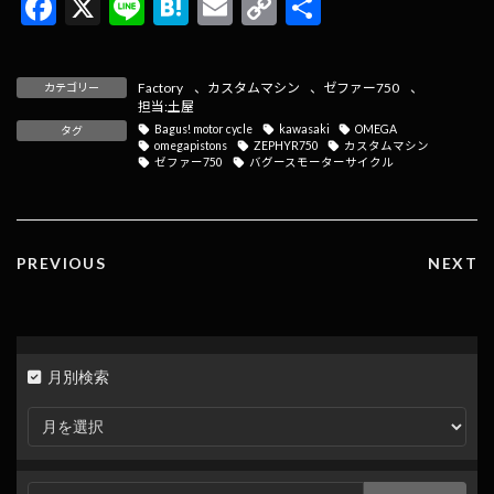
F
X
Li
H
E
C
共
ac
n
at
m
o
有
e
e
e
ai
p
Factory
、
カスタムマシン
、
ゼファー750
、
カテゴリー
b
n
l
y
担当:土屋
Bagus! motor cycle
kawasaki
OMEGA
タグ
o
a
Li
omegapistons
ZEPHYR750
カスタムマシン
ゼファー750
バグースモーターサイクル
o
n
k
k
PREVIOUS
NEXT
月別検索
月
別
検
索
検