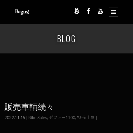
コ
ナ
ン
ビ
BLOG
テ
ゲ
ン
ー
ツ
シ
へ
ョ
ス
ン
キ
に
ッ
移
プ
動
販売車輌続々
2022.11.15 |
Bike Sales
,
ゼファー1100
,
担当:土屋
|