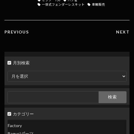
o
a
Li
一体式フェンダーレスキット
車輌販売
o
n
k
k
PREVIOUS
NEXT
月別検索
月
別
検
索
検
索:
カテゴリー
Factory
Bagus!パーツ