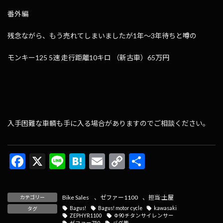
番外編
残念ながら、もう売れてしまいましたが1年～3年待ちと噂の
モンキー125 5速 走行距離10キロ （新古車）65万円
入手困難な車輌も手に入る場合がありますのでご相談ください。
F
X
Li
H
E
C
共
ac
n
at
m
o
有
e
e
e
ai
p
Bike Sales
、
ゼファー1100
、
担当:土屋
カテゴリー
b
n
l
y
Bagus!
Bagus! motor cycle
kawasaki
タグ
ZEPHYR1100
Ф90チタンサイレンサー
ゼファー750
バグ管