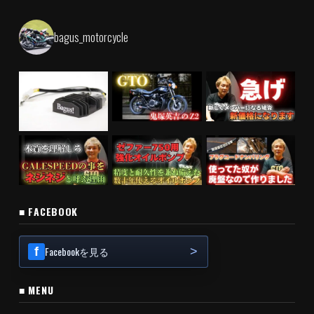
bagus_motorcycle
■ FACEBOOK
Facebookを見る
■ MENU