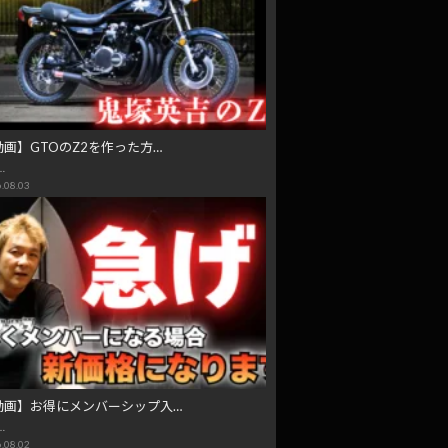
動画】GTOのZ2を作った方…
…
.08.03
動画】お得にメンバーシップ入…
…
.08.02