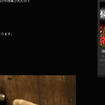
抜けが改善されたので
なります。
【
こ
2026