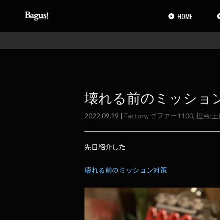
コ
ナ
ン
ビ
HOME
テ
ゲ
ン
ー
ツ
シ
へ
ョ
ス
ン
キ
に
ッ
移
壊れる前のミッション
プ
動
2022.09.19 |
Factory
,
ゼファー1100
,
担当:土
先日紹介した
壊れる前のミッション対策