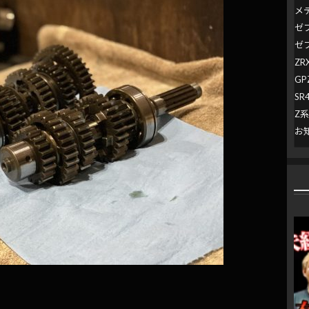
メ
ゼ
ゼ
ZR
GP
SR
Z
お