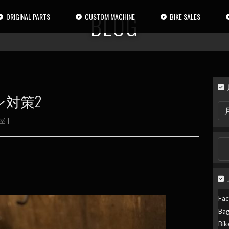
BLOG
ORIGINAL PARTS
CUSTOM MACHINE
BIKE SALES
対策2
月
別
屋
|
検
索
検
索:
Fac
Ba
Bik