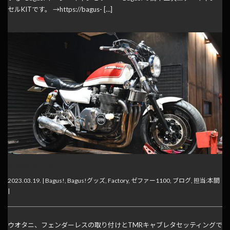
セルKITです。 →https://bagus- […]
配線処理は美しく
2023.03.19. |
Bagus!
,
Bagus!グッズ
,
Factory
,
ゼファー1100
,
ブログ
,
担当:本間
|
ウオタニ、フェンダーレスの取り付けとTMRキャブレタセッティングで