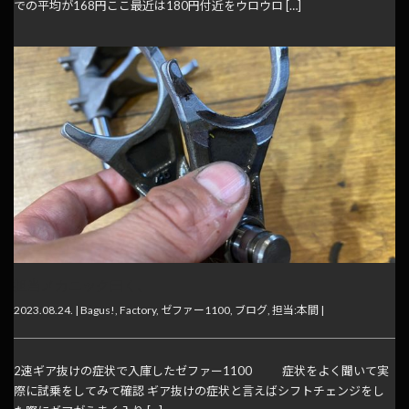
での平均が168円ここ最近は180円付近をウロウロ […]
担当メカニック曰く、
2023.08.24. |
Bagus!
,
Factory
,
ゼファー1100
,
ブログ
,
担当:本間
|
2速ギア抜けの症状で入庫したゼファー1100 症状をよく聞いて実
際に試乗をしてみて確認 ギア抜けの症状と言えばシフトチェンジをし