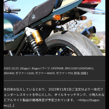
値上がり前の。
2023.10.25. |
Bagus!
,
Bagus!パーツ
,
GPZ900R
,
ZRX1100/1200/DAEG
,
ZRX400
,
ゼファー1100
,
ゼファー400/Χ
,
ゼファー750
,
担当:古田
|
先日来お伝えしているとおり、 2023年11月1日ご注文分より一体式フ
ェンダーレスキットを中心とした、オイルキャッチタンク、小物入れな
どアルマイト製品の価格改定が予定されています。 →https://bagus-
mc.j […]