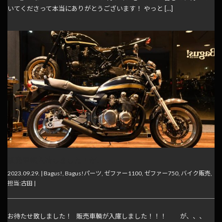
いてくださって本当にありがとうございます！ やっと […]
販売車輌入荷しました！が、、、
2023.09.29. |
Bagus!
,
Bagus!パーツ
,
ゼファー1100
,
ゼファー750
,
バイク販売
,
担当:古田
|
お待たせ致しました！ 販売車輌が入庫しました！！！ が、、、