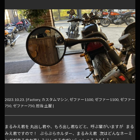
ネーミング
2023.10.23. |
Factory
,
カスタムマシン
,
ゼファー1100
,
ゼファー1100
,
ゼファー
750
,
ゼファー750
,
担当:土屋
|
まるみえ君を 丸出し君や、もろ出し君などと、呼ぶ輩がいますが まる
みえ君ですので！ ぶらぶらホルダー、まるみえ君 次はどんなネーミ