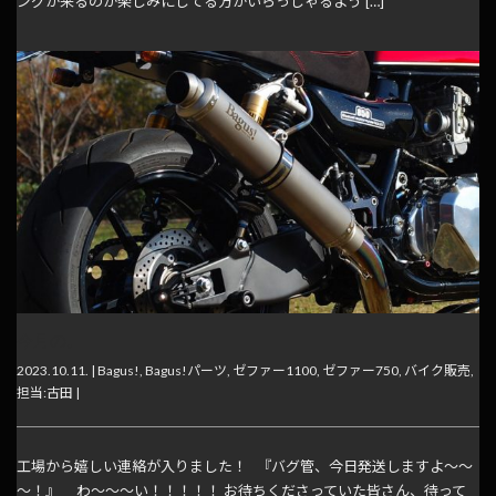
ングが来るのか楽しみにしてる方がいらっしゃるよう […]
今月の。
2023.10.11. |
Bagus!
,
Bagus!パーツ
,
ゼファー1100
,
ゼファー750
,
バイク販売
,
担当:古田
|
工場から嬉しい連絡が入りました！ 『バグ管、今日発送しますよ～～
～！』 わ～～～い！！！！！ お待ちくださっていた皆さん、待って