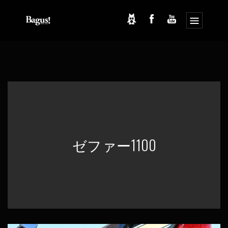
コ
ナ
ン
ビ
テ
ゲ
ン
ー
ツ
シ
へ
ョ
ス
ン
キ
に
ッ
移
プ
動
ゼファー1100