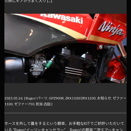
た際にギアがうまく入り […]
イージーキャンセラー適合追加！
2023.05.26. |
Bagus!パーツ
,
GPZ900R
,
ZRX1100/ZRX1200
,
お知らせ
,
ゼファー
1100
,
ゼファー750
,
担当:古田
|
ホースを外して蓋をするという簡単、お手軽なKITでご好評いただいて
いる “Bagus!イージーキャンセラー” Bagus!の簡単二次エアーキャン