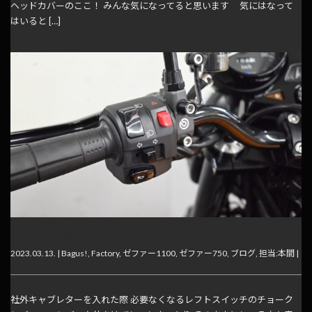
ヘッドカバーのここ！ みんな気になってると思います 気にはなって
はいると […]
気になりませんか？
2023.03.13. |
Bagus!
,
Factory
,
ゼファー1100
,
ゼファー750
,
ブログ
,
担当:本間
|
社外キャブレターを入れた際 必要なくなるレフトスイッチのチョーク