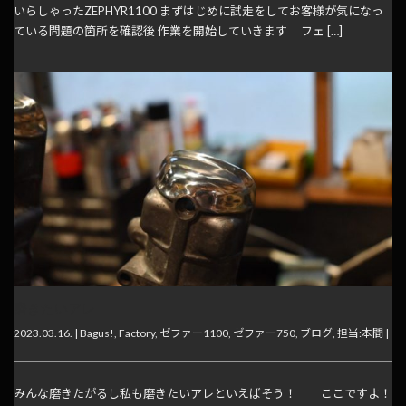
いらしゃったZEPHYR1100 まずはじめに試走をしてお客様が気になっ
ている問題の箇所を確認後 作業を開始していきます フェ […]
磨きたいアレ
2023.03.16. |
Bagus!
,
Factory
,
ゼファー1100
,
ゼファー750
,
ブログ
,
担当:本間
|
みんな磨きたがるし私も磨きたいアレといえばそう！ ここですよ！