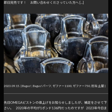
即日完売です！ お問い合わせくださっていた方へ […]
仕様変更と...
2023.09.15. |
Bagus!
,
Bagus!パーツ
,
ゼファー1100
,
ゼファー750
,
担当:土屋
|
先日OMEGAピストンの値上げをお知らせしましたが、補足をさせて下
さい。 2020年の平均が1ポンド136円だったのですが 2023年今日ま