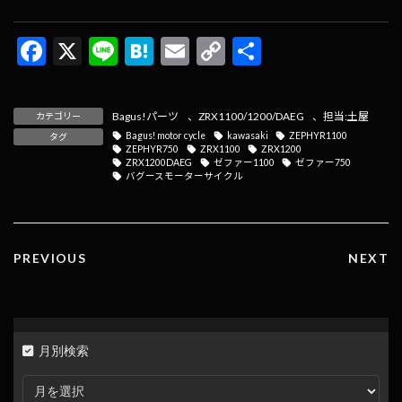
F
X
Li
H
E
C
共
ac
n
at
m
o
有
e
e
e
ai
p
Bagus!パーツ
、
ZRX1100/1200/DAEG
、
担当:土屋
カテゴリー
b
n
l
y
Bagus! motor cycle
kawasaki
ZEPHYR1100
タグ
ZEPHYR750
ZRX1100
ZRX1200
o
a
Li
ZRX1200DAEG
ゼファー1100
ゼファー750
バグースモーターサイクル
o
n
k
k
PREVIOUS
NEXT
月別検索
月
別