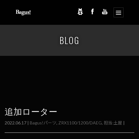
コ
ナ
ン
ビ
BLOG
テ
ゲ
ン
ー
ツ
シ
へ
ョ
ス
ン
キ
に
ッ
移
プ
動
追加ローター
2022.06.17 |
Bagus!パーツ
,
ZRX1100/1200/DAEG
,
担当:土屋
|