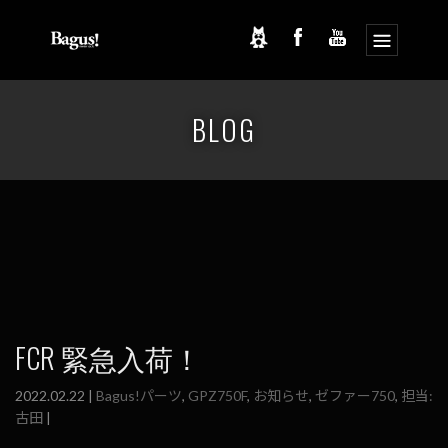
コ
ナ
ン
ビ
BLOG
テ
ゲ
ン
ー
ツ
シ
へ
ョ
ス
ン
キ
に
ッ
移
プ
動
FCR 緊急入荷！
2022.02.22 |
Bagus!パーツ
,
GPZ750F
,
お知らせ
,
ゼファー750
,
担当:
古田
|