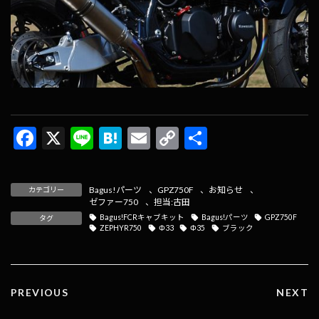
F
X
Li
H
E
C
共
ac
n
at
m
o
有
e
e
e
ai
p
Bagus!パーツ
、
GPZ750F
、
お知らせ
、
カテゴリー
b
n
l
y
ゼファー750
、
担当:古田
Bagus!FCRキャブキット
Bagus!パーツ
GPZ750F
タグ
o
a
Li
ZEPHYR750
Φ33
Φ35
ブラック
o
n
k
k
PREVIOUS
NEXT