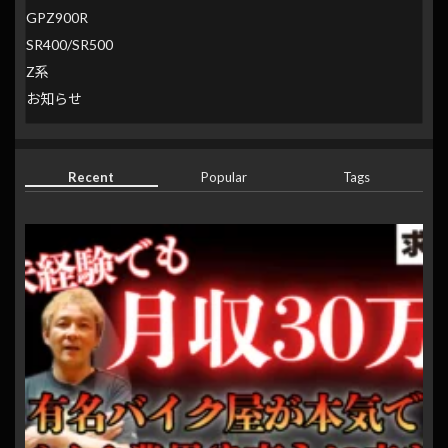
GPZ900R
SR400/SR500
Z系
お知らせ
Recent
Popular
Tags