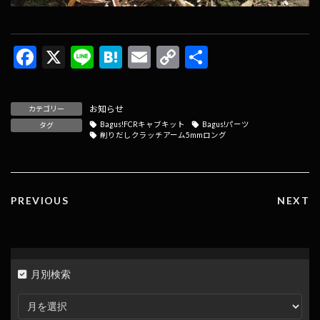
F
X
Li
H
E
C
共
ac
n
at
m
o
有
e
e
e
ai
p
お知らせ
カテゴリー
b
n
l
y
Bagus!FCRキャブキット
Bagus!パーツ
タグ
削りだしクラッチアーム5mmロング
o
a
Li
o
n
k
k
PREVIOUS
NEXT
月別検索
月
別