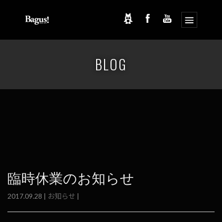
コ
ナ
ン
ビ
BLOG
テ
ゲ
ン
ー
ツ
シ
へ
ョ
ス
ン
キ
に
ッ
移
プ
動
臨時休業のお知らせ
2017.09.28 |
お知らせ
|