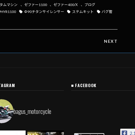
タムマシン
、
ゼファー1100
、
ゼファー400/Χ
、
ブログ
PHYR1100
Ф90チタンサイレンサー
ステムキット
バグ管
NEXT
TAGRAM
■ FACEBOOK
bagus_motorcycle
2,