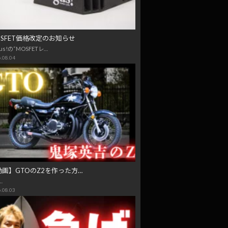
OSFET価格改定のお知らせ
us!の“MOSFETレ…
.08.04
動画】GTOのZ2を作った方…
…
.08.03