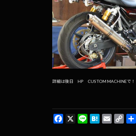
詳細は後日 HP CUSTOM MACHINEで！
F
X
Li
H
E
C
ac
n
at
m
o