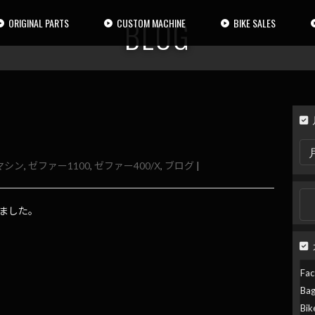
BLOG
ORIGINAL PARTS
CUSTOM MACHINE
BIKE SALES
月
別
マシン
,
ゼファー1100
,
ゼファー400/Χ
,
ブログ
|
検
索
検
索:
来ました。
Fac
Ba
Bik