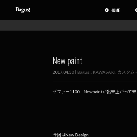
コ
ナ
ン
ビ
HOME
テ
ゲ
ン
ー
ツ
シ
へ
ョ
ス
ン
キ
に
ッ
移
New paint
プ
動
2017.04.30 |
Bagus!
,
KAWASAKI
,
カスタム
ゼファー1100 Newpaintが出来上がって
今回はNew Design