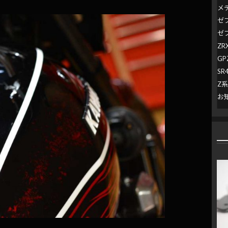
メ
ゼ
ゼ
ZR
GP
SR
Z
お