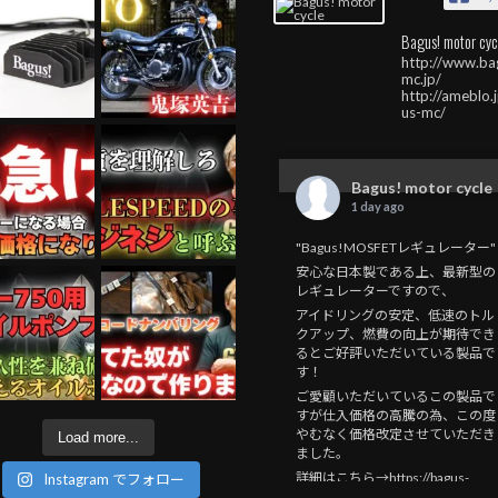
Bagus! motor cyc
http://www.ba
mc.jp/
http://ameblo.
us-mc/
Bagus! motor cycle
1 day ago
"Bagus!MOSFETレギュレーター"
安心な日本製である上、最新型の
レギュレーターですので、
アイドリングの安定、低速のトル
クアップ、燃費の向上が期待でき
るとご好評いただいている製品で
す！
ご愛顧いただいているこの製品で
すが仕入価格の高騰の為、この度
やむなく価格改定させていただき
Load more...
ました。
詳細はこちら→https://bagus-
Instagram でフォロー
mc.jp/2026/08/04/mosfet_20260