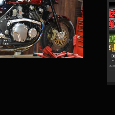
【
こ
2026
共
有