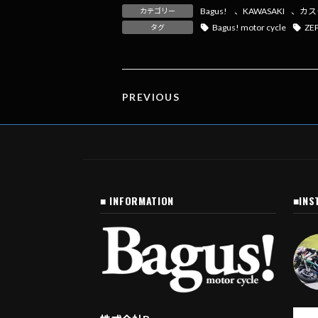
e
e
e
ai
p
Bagus!
、
KAWASAKI
、
カス
カテゴリー
b
n
l
y
Bagus! motor cycle
ZE
タグ
o
a
Li
o
n
k
k
PREVIOUS
■ INFORMATION
■INS