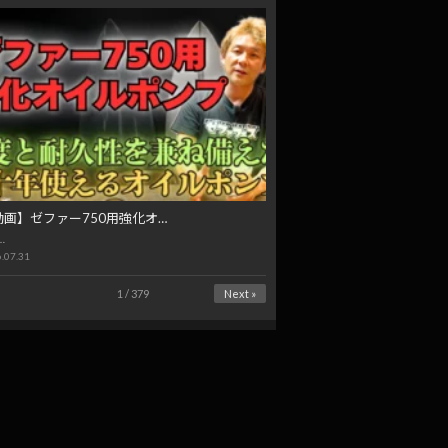
動画】ゼファー750用強化オ…
…
.07.31
1 / 379
Next »