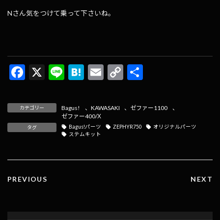
Nさん気をつけて乗って下さいね。
F
X
Li
H
E
C
共
ac
n
at
m
o
有
e
e
e
ai
p
Bagus!
、
KAWASAKI
、
ゼファー1100
、
カテゴリー
b
n
l
y
ゼファー400/Χ
Bagus!パーツ
ZEPHYR750
オリジナルパーツ
タグ
o
a
Li
ステムキット
o
n
k
k
PREVIOUS
NEXT