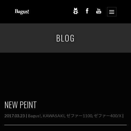
コ
ナ
ン
ビ
BLOG
テ
ゲ
ン
ー
ツ
シ
へ
ョ
ス
ン
キ
に
ッ
移
プ
動
NEW PEINT
2017.03.23 |
Bagus!
,
KAWASAKI
,
ゼファー1100
,
ゼファー400/Χ
|