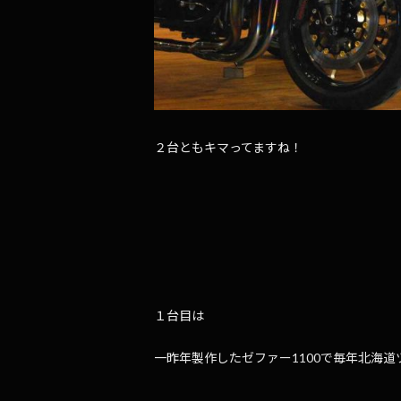
２台ともキマってますね！
１台目は
一昨年製作したゼファー1100で毎年北海