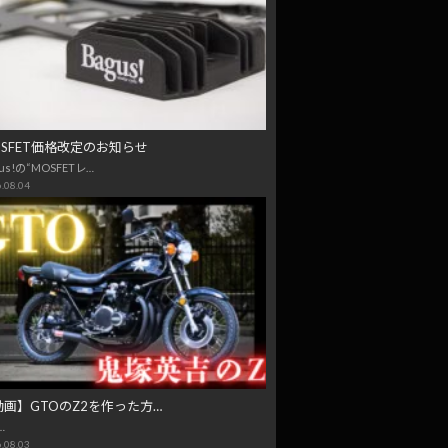
OSFET価格改定のお知らせ
us!の“MOSFETレ…
.08.04
動画】GTOのZ2を作った方…
…
.08.03