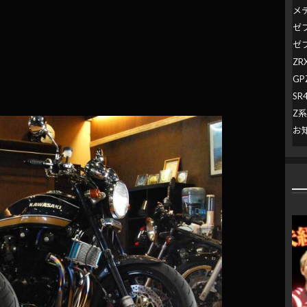
メ
ゼ
ゼ
ZR
GP
SR
Z
お