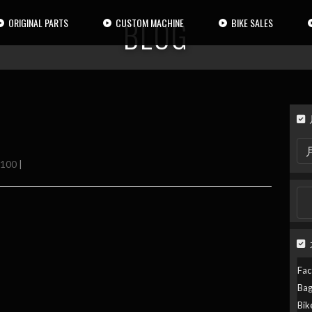
BLOG
ORIGINAL PARTS
CUSTOM MACHINE
BIKE SALES
月
別
100
|
検
索
検
索:
Fac
Ba
Bik