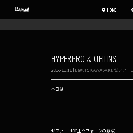
コ
ナ
ン
ビ
HOME
テ
ゲ
ン
ー
ツ
シ
へ
ョ
ス
ン
キ
に
ッ
移
HYPERPRO & OHLINS
プ
動
2016.11.11 |
Bagus!
,
KAWASAKI
,
ゼファー1
本日は
ゼファー1100正立フォークの競演