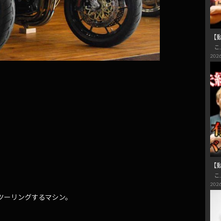
【
こ
2026
【
こ
2026
道ツーリングするマシン。