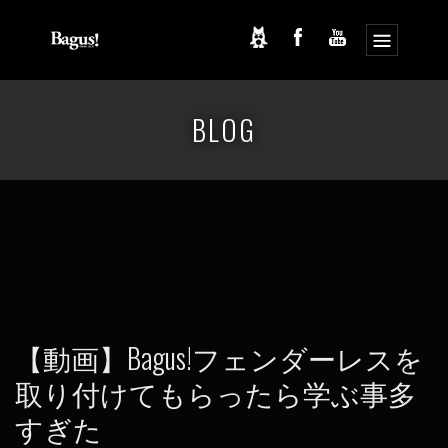
コ
ナ
ン
ビ
BLOG
テ
ゲ
ン
ー
ツ
シ
へ
ョ
ス
ン
キ
に
ッ
移
プ
動
【動画】Bagus!フェンダーレスを
取り付けてもらったら学ぶ事多
すぎた