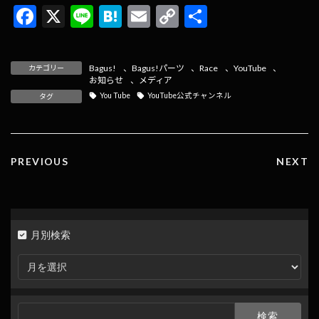
F
X
Li
H
E
C
共
ac
n
at
m
o
有
e
e
e
ai
p
Bagus!
、
Bagus!パーツ
、
Race
、
YouTube
、
カテゴリー
b
n
l
y
お知らせ
、
メディア
You Tube
YouTube公式チャンネル
タグ
o
a
Li
o
n
k
k
PREVIOUS
NEXT
月別検索
月
別
検
索
検