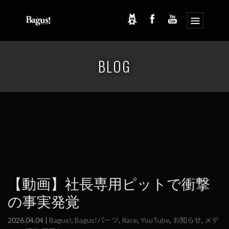
コ
ナ
ン
ビ
BLOG
テ
ゲ
ン
ー
ツ
シ
へ
ョ
ス
ン
キ
に
ッ
移
プ
動
【動画】社長専用ピットで衝撃
の事実発覚
2026.04.04 |
Bagus!
,
Bagus!パーツ
,
Race
,
YouTube
,
お知らせ
,
メデ