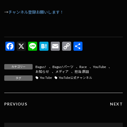
→
チャンネル登録お願いします！
F
X
Li
H
E
C
共
ac
n
at
m
o
有
e
e
e
ai
p
Bagus!
、
Bagus!パーツ
、
Race
、
YouTube
、
カテゴリー
b
n
l
y
お知らせ
、
メディア
、
担当:原田
You Tube
YouTube公式チャンネル
タグ
o
a
Li
o
n
k
k
PREVIOUS
NEXT