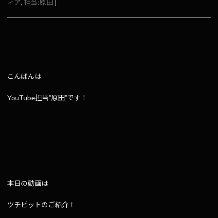
ィア
,
担当:原田
|
こんばんは
YouTube担当”原田”です！
本日の動画は
ツチピットのご紹介！