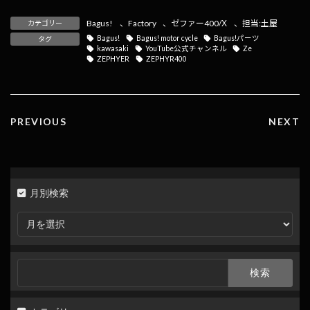
e
e
e
ai
p
Bagus!
、
Factory
、
ゼファー400/Χ
、
担当:土屋
カテゴリー
b
n
l
y
Bagus!
Bagus! motor cycle
Bagus!パーツ
タグ
kawasaki
YouTube公式チャンネル
Ze
o
a
Li
ZEPHYER
ZEPHYR400
o
n
k
k
PREVIOUS
NEXT
月別検索
月
別
検
索
検
索: