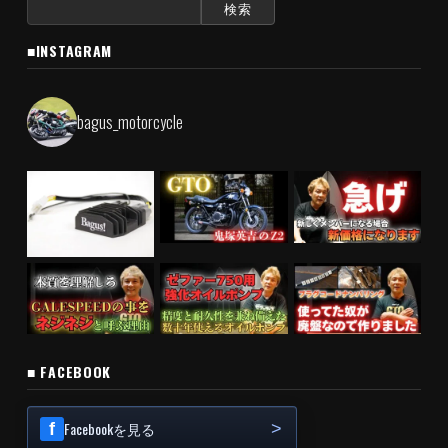
検
索:
■INSTAGRAM
bagus_motorcycle
■ FACEBOOK
Facebookを見る