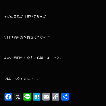
何が起きたかは言いませんが
今日は寝た方が良さそうなので
また、明日から全力で作業しよーっと。
では、おやすみなさい。
F
X
Li
H
E
C
共
ac
n
at
m
o
有