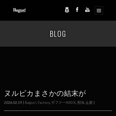
コ
ナ
ン
ビ
BLOG
テ
ゲ
ン
ー
ツ
シ
へ
ョ
ス
ン
キ
に
ッ
移
プ
動
ヌルピカまさかの結末が
2026.02.19 |
Bagus!
,
Factory
,
ゼファー400/Χ
,
担当:土屋
|