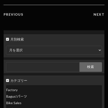
o
n
k
k
PREVIOUS
NEXT
月別検索
月
別
検
索
検
索:
カテゴリー
Factory
Bagus!パーツ
Bike Sales