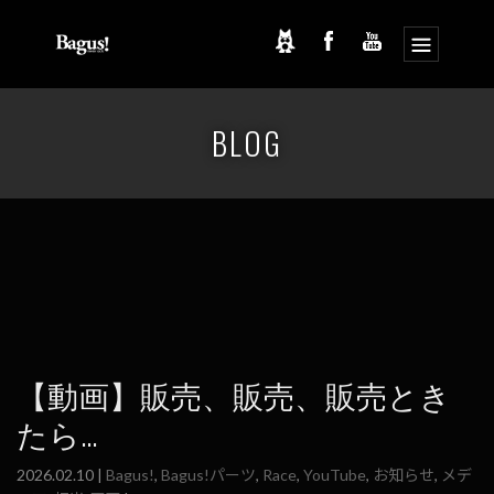
コ
ナ
ン
ビ
BLOG
テ
ゲ
ン
ー
ツ
シ
へ
ョ
ス
ン
キ
に
ッ
移
プ
動
【動画】販売、販売、販売とき
たら…
2026.02.10 |
Bagus!
,
Bagus!パーツ
,
Race
,
YouTube
,
お知らせ
,
メデ