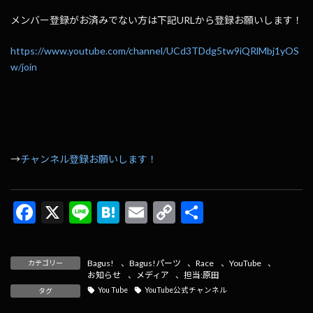
メンバー登録がお済みでない方は下記URLから登録お願いします！
https://www.youtube.com/channel/UCd3TDdg5tw9iQRlMbj1yOS
w/join
→
チャンネル登録お願いします！
F
X
Li
H
E
C
共
ac
n
at
m
o
有
e
e
e
ai
p
Bagus!
、
Bagus!パーツ
、
Race
、
YouTube
、
カテゴリー
b
n
l
y
お知らせ
、
メディア
、
担当:原田
You Tube
YouTube公式チャンネル
タグ
o
a
Li