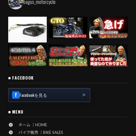
bagus_motorcycle
■ FACEBOOK
Facebookを見る
■ MENU
ホーム ｜HOME
バイク販売 ｜BIKE SALES