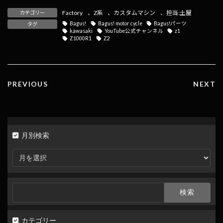
e
e
e
ai
p
Factory
、
Z系
、
カスタムマシン
、
担当:土屋
カテゴリー
b
n
l
y
Bagus!
Bagus! motor cycle
Bagus!パーツ
タグ
kawasaki
YouTube公式チャンネル
z1
o
a
Li
Z1000R1
Z2
o
n
k
k
PREVIOUS
NEXT
月別検索
月
別
検
索
検
索:
カテゴリー