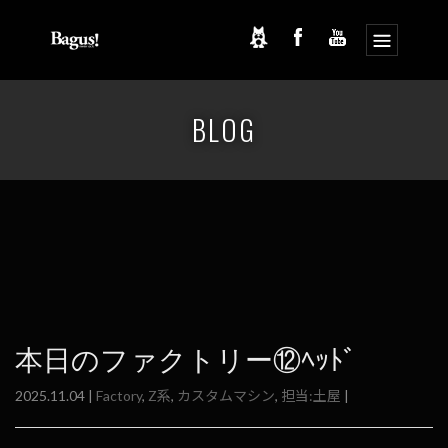
コ
ナ
ン
ビ
BLOG
テ
ゲ
ン
ー
ツ
シ
へ
ョ
ス
ン
キ
に
ッ
移
プ
動
本日のファクトリー⑫ﾍｯﾄﾞ
2025.11.04 |
Factory
,
Z系
,
カスタムマシン
,
担当:土屋
|