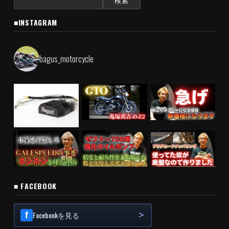
索:
■INSTAGRAM
bagus_motorcycle
■ FACEBOOK
Facebookを見る