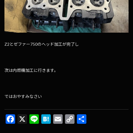
Z2とゼファー750のヘッド加工が完了し
次は内燃機加工に行きます。
ではおやすみなさい
F
X
Li
H
E
C
共
ac
n
at
m
o
有