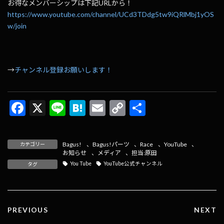
お得なメンバーシップは下記URLから！
https://www.youtube.com/channel/UCd3TDdg5tw9iQRlMbj1yOS
w/join
→
チャンネル登録お願いします！
F
X
Li
H
E
C
共
ac
n
at
m
o
有
e
e
e
ai
p
Bagus!
、
Bagus!パーツ
、
Race
、
YouTube
、
カテゴリー
b
n
l
y
お知らせ
、
メディア
、
担当:原田
You Tube
YouTube公式チャンネル
タグ
o
a
Li
o
n
k
k
PREVIOUS
NEXT