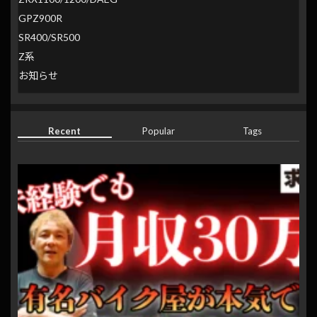
GPZ900R
SR400/SR500
Z系
お知らせ
Recent
Popular
Tags