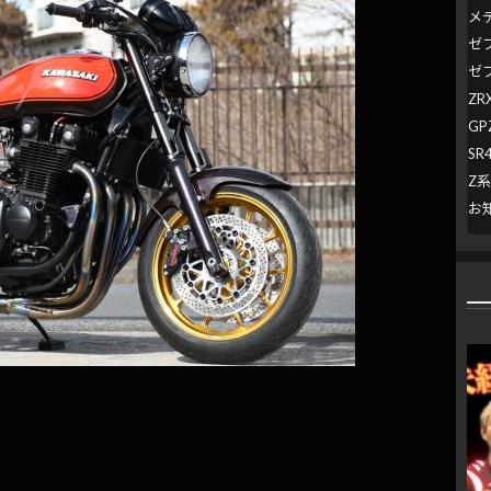
メ
ゼ
ゼ
ZR
GP
SR
Z
お