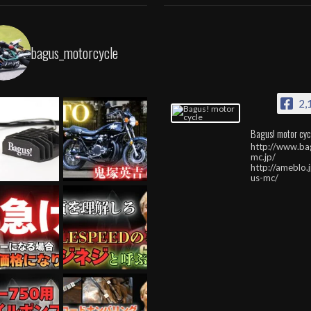
bagus_motorcycle
2,
Bagus! motor cyc
http://www.ba
mc.jp/
http://ameblo.
us-mc/