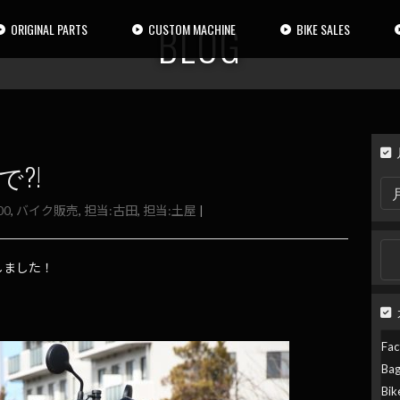
BLOG
ORIGINAL PARTS
CUSTOM MACHINE
BIKE SALES
で?!
月
別
00
,
バイク販売
,
担当:古田
,
担当:土屋
|
検
索
検
索:
プしました！
Fac
Ba
Bik