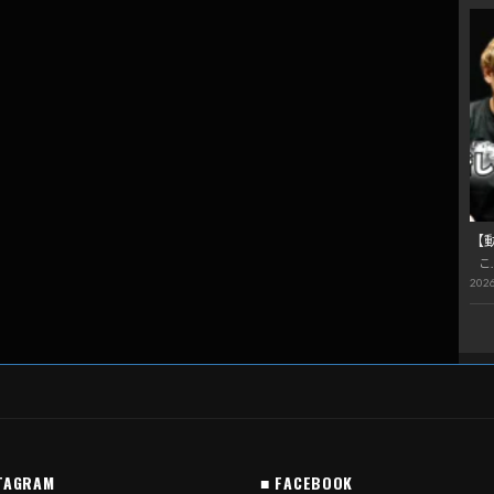
【
こ
2026
TAGRAM
■ FACEBOOK