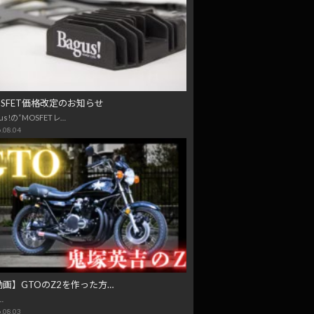
OSFET価格改定のお知らせ
us!の“MOSFETレ…
.08.04
動画】GTOのZ2を作った方…
…
.08.03