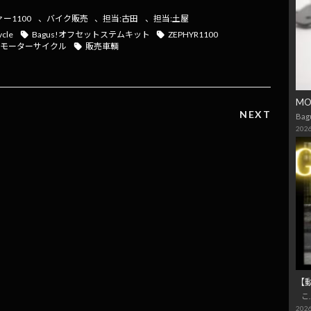
ー1100
、
バイク販売
、
担当:古田
、
担当:土屋
ycle
Bagus!オフセットステムキット
ZEPHYR1100
スモーターサイクル
販売車輌
M
NEXT
Bag
2026
【
こ
2026