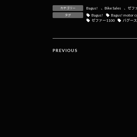
e
e
e
ai
p
Bagus!
、
Bike Sales
、
ゼファ
カテゴリー
b
n
l
y
Bagus!
Bagus! motor c
タグ
ゼファー1100
バグー
o
a
Li
o
n
k
k
PREVIOUS