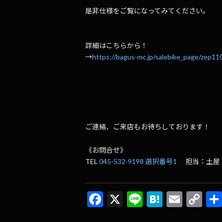
是非仕様をご覧になってみてください。
詳細はこちらから！
→
https://bagus-mc.jp/salebike_page/zep1
ご連絡、ご来店もお待ちしております！
《お問合せ》
TEL
045-532-9198 選択番号1
担当：土屋
F
X
Li
H
E
C
ac
n
at
m
o