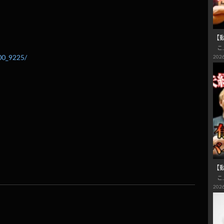
【
こ
100_9225/
2026
【
こ
2026
共
有