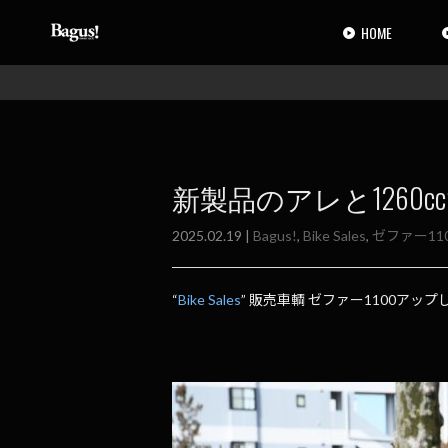
コ
ナ
ン
ビ
HOME
テ
ゲ
ン
ー
ツ
シ
へ
ョ
ス
ン
キ
に
ッ
移
新製品のアレと1260cc
プ
動
2025.02.19 |
Bagus!
,
Bike Sales
,
ゼファー11
“
Bike Sales
” 販売車輌 ゼファー1100アッ