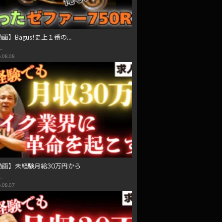
画】Bagus!史上１番の…
…
.08.08
動画】未経験月給30万円から
…
.08.07