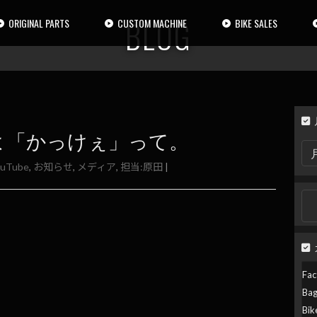
BLOG
ORIGINAL PARTS
CUSTOM MACHINE
BIKE SALES
よ「かっけぇ」って。
月
別
ouTube
,
お知らせ
,
メディア
,
担当:原田
|
検
索
検
索:
Fac
Ba
Bik