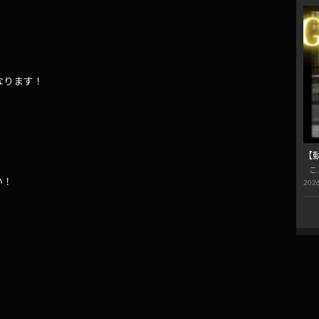
なります！
【
こ
い！
2026