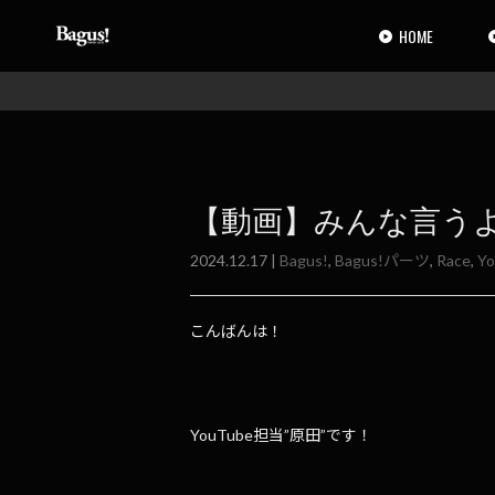
コ
ナ
ン
ビ
HOME
テ
ゲ
ン
ー
ツ
シ
へ
ョ
ス
ン
キ
に
ッ
移
【動画】みんな言う
プ
動
2024.12.17 |
Bagus!
,
Bagus!パーツ
,
Race
,
Y
こんばんは！
YouTube担当”原田”です！