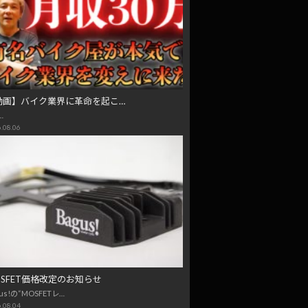
動画】バイク業界に革命を起こ…
…
.08.06
OSFET価格改定のお知らせ
us!の“MOSFETレ…
.08.04