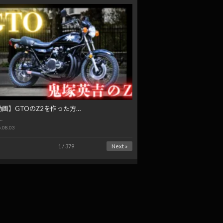
動画】GTOのZ2を作った方…
…
.08.03
1 / 379
Next »