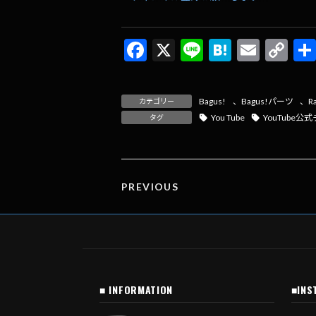
F
X
Li
H
E
C
ac
n
at
m
o
e
e
e
ai
p
Bagus!
、
Bagus!パーツ
、
R
カテゴリー
b
n
l
y
You Tube
YouTube公
タグ
o
a
Li
o
n
k
k
PREVIOUS
■ INFORMATION
■INS