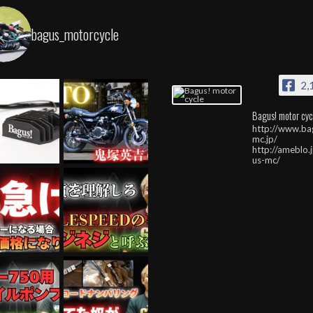
bagus_motorcycle
2,
Bagus! motor cyc
http://www.ba
mc.jp/
http://ameblo.
us-mc/