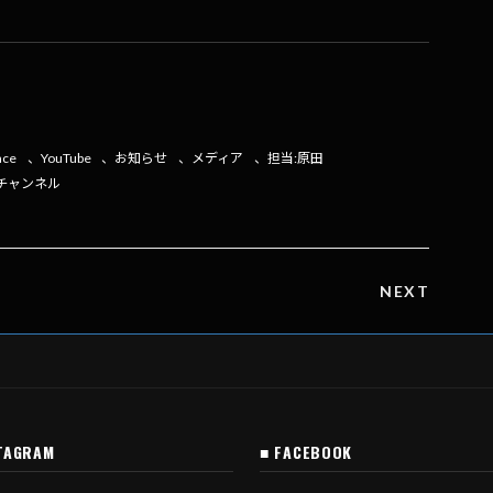
共
有
ace
、
YouTube
、
お知らせ
、
メディア
、
担当:原田
式チャンネル
NEXT
TAGRAM
■ FACEBOOK