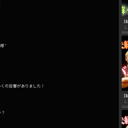
！
【動
こ
2026
 ”
多くの反響がありました！
【
こ
2026
か？