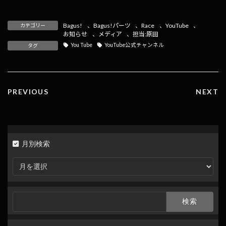
ac
n
at
m
o
有
e
e
e
ai
p
Bagus!
、
Bagus!パーツ
、
Race
、
YouTube
、
カテゴリー
b
n
l
y
お知らせ
、
メディア
、
担当:原田
You Tube
YouTube公式チャンネル
タグ
o
a
Li
o
n
k
k
PREVIOUS
NEXT
月別検索
月
別
検
索
検
索: