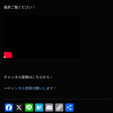
是非ご覧ください！
チャンネル登録はこちらから！
→
チャンネル登録お願いします！
F
X
Li
H
E
C
共