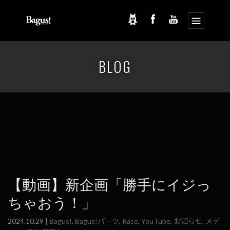
コ
ナ
ン
ビ
BLOG
テ
ゲ
ン
ー
ツ
シ
へ
ョ
ス
ン
キ
に
ッ
移
プ
動
【動画】新企画「勝手にイジっ
ちゃおう！」
2024.10.29 |
Bagus!
,
Bagus!パーツ
,
Race
,
YouTube
,
お知らせ
,
メデ