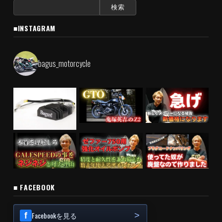
検
索:
■INSTAGRAM
bagus_motorcycle
■ FACEBOOK
Facebookを見る