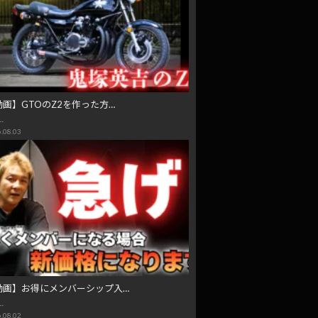
動画】GTOのZ2を作った方…
…
.08.03
動画】お得にメンバーシップ入…
…
.08.02