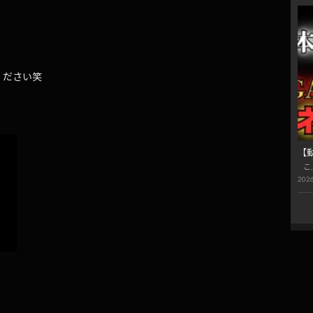
ください笑
【
こ
2026