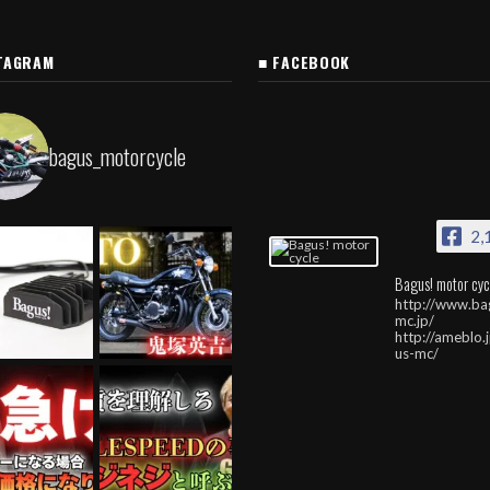
TAGRAM
■ FACEBOOK
bagus_motorcycle
2,
Bagus! motor cyc
http://www.ba
mc.jp/
http://ameblo.
us-mc/