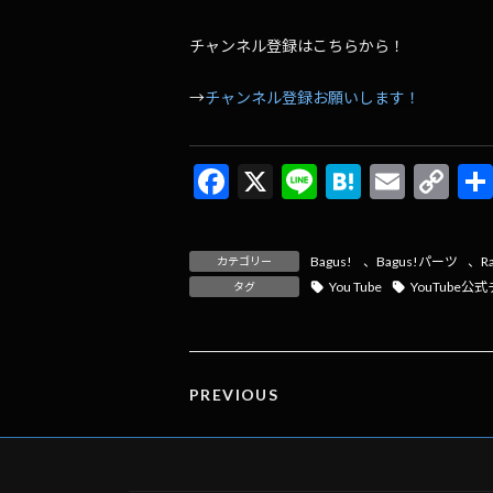
チャンネル登録はこちらから！
→
チャンネル登録お願いします！
F
X
Li
H
E
C
ac
n
at
m
o
e
e
e
ai
p
Bagus!
、
Bagus!パーツ
、
R
カテゴリー
b
n
l
y
You Tube
YouTube公
タグ
o
a
Li
o
n
k
k
PREVIOUS