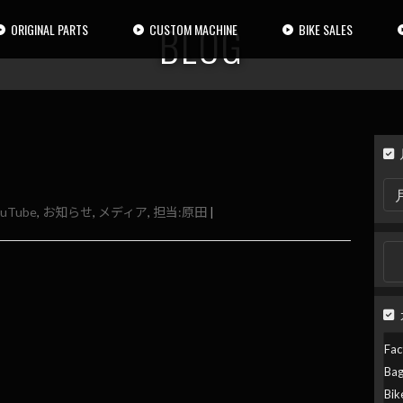
BLOG
ORIGINAL PARTS
CUSTOM MACHINE
BIKE SALES
月
別
ouTube
,
お知らせ
,
メディア
,
担当:原田
|
検
索
検
索:
Fac
Ba
Bik