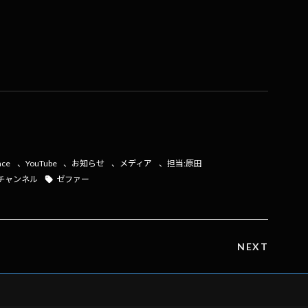
共
有
ace
、
YouTube
、
お知らせ
、
メディア
、
担当:原田
式チャンネル
ゼファー
NEXT