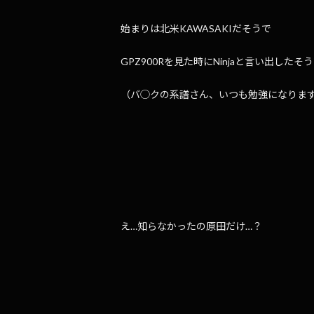
始まりは北米KAWASAKIだそうで
GPZ900Rを見た時にNinjaと言い出したそ
（バ◯クの系譜さん、いつも勉強になりま
え…知らなかったの原田だけ…？