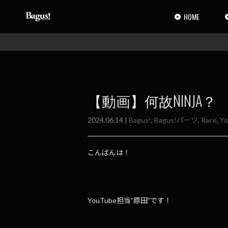
コ
ナ
ン
ビ
HOME
テ
ゲ
ン
ー
ツ
シ
へ
ョ
ス
ン
キ
に
ッ
移
【動画】何故NINJA？
プ
動
2024.06.14 |
Bagus!
,
Bagus!パーツ
,
Race
,
Y
こんばんは！
YouTube担当”原田”です！