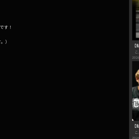
うです！
す。）
【
こ
2026
【
こ
2026