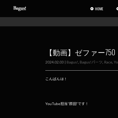
コ
ナ
ン
ビ
HOME
テ
ゲ
ン
ー
ツ
シ
へ
ョ
ス
ン
キ
に
ッ
移
【動画】ゼファー75
プ
動
2024.02.03 |
Bagus!
,
Bagus!パーツ
,
Race
,
Y
こんばんは！
YouTube担当”原田”です！