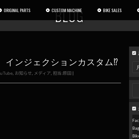
BLOG
ORIGINAL PARTS
CUSTOM MACHINE
BIKE SALES
0 インジェクションカスタム⁉︎
月
別
ouTube
,
お知らせ
,
メディア
,
担当:原田
|
検
索
検
索:
Fac
Ba
Bik