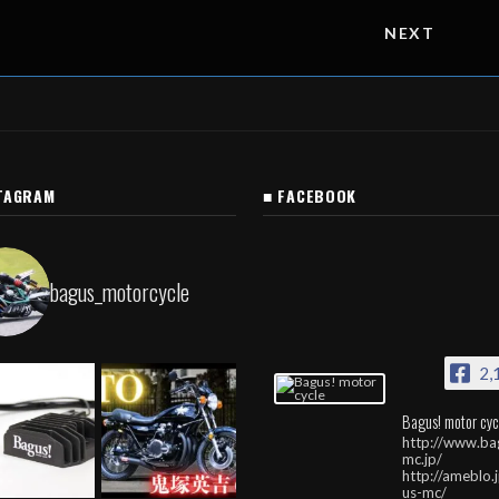
NEXT
TAGRAM
■ FACEBOOK
bagus_motorcycle
2,
Bagus! motor cyc
http://www.ba
mc.jp/
http://ameblo.
us-mc/