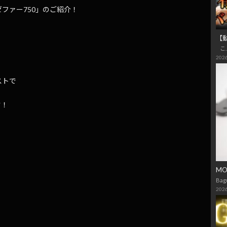
ファー750」のご紹介！
【
こ
2026
ストで
す！
M
Bag
2026