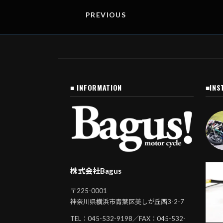
k
k
PREVIOUS
■ INFORMATION
■INS
株式会社Bagus
〒225-0001
神奈川県横浜市青葉区美しが丘西3-2-7
TEL：
045-532-9198
／FAX：045-532-