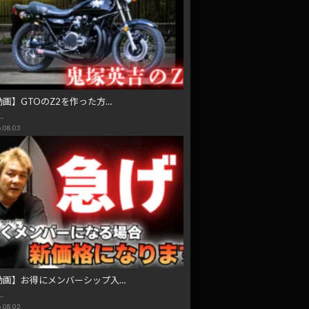
動画】GTOのZ2を作った方…
…
.08.03
動画】お得にメンバーシップ入…
…
.08.02