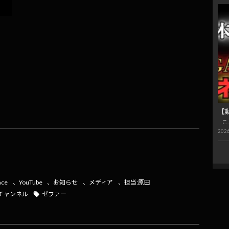
【
こ
2026
共
有
ace
、
YouTube
、
お知らせ
、
メディア
、
担当:原田
式チャンネル
ゼファー