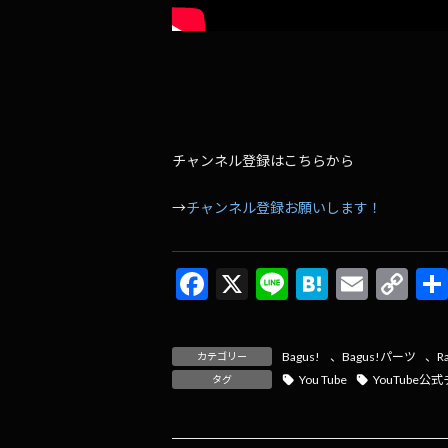
チャンネル登録はこちらから
→
チャンネル登録お願いします！
F
X
Li
H
E
C
ac
n
at
m
o
e
e
e
ai
p
Bagus!
、
Bagus!パーツ
、
R
カテゴリー
b
n
l
y
You Tube
YouTube公
タグ
o
a
Li
o
n