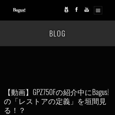
コ
ナ
ン
ビ
BLOG
テ
ゲ
ン
ー
ツ
シ
へ
ョ
ス
ン
キ
に
ッ
移
プ
動
【動画】GPZ750Fの紹介中にBagus!
の「レストアの定義」を垣間見
る！？