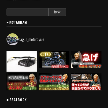
検
索:
■INSTAGRAM
bagus_motorcycle
■ FACEBOOK