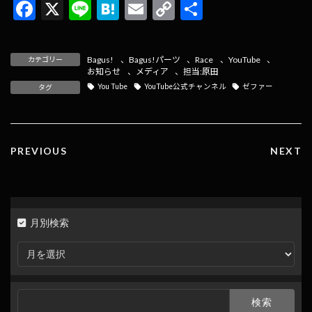
F
X
Li
H
E
C
共
ac
n
at
m
o
有
e
e
e
ai
p
Bagus!
、
Bagus!パーツ
、
Race
、
YouTube
、
カテゴリー
b
n
l
y
お知らせ
、
メディア
、
担当:原田
You Tube
YouTube公式チャンネル
ゼファー
タグ
o
a
Li
o
n
k
k
PREVIOUS
NEXT
月別検索
月
別
検
索
検
索: