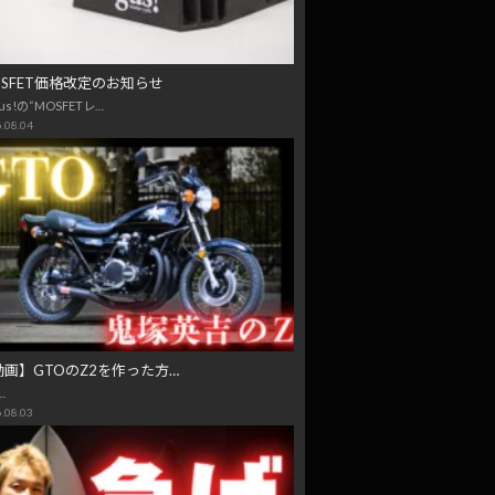
OSFET価格改定のお知らせ
us!の“MOSFETレ…
.08.04
動画】GTOのZ2を作った方…
…
.08.03