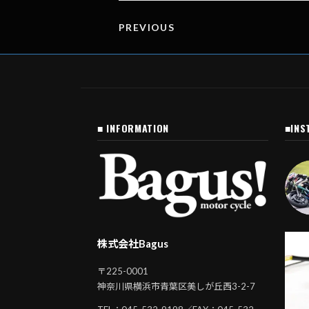
o
n
k
k
PREVIOUS
■ INFORMATION
■INS
株式会社Bagus
〒225-0001
神奈川県横浜市青葉区美しが丘西3-2-7