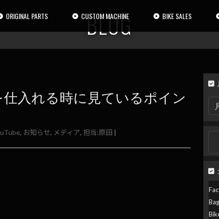
BLOG
ORIGINAL PARTS
CUSTOM MACHINE
BIKE SALES
を仕入れる時に見ているポイン
月
別
検
索
ouTube
,
お知らせ
,
メディア
,
担当:原田
|
検
索:
Fac
Ba
Bik