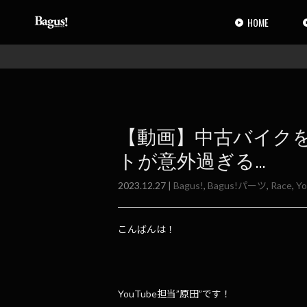
コ
ナ
ン
ビ
HOME
テ
ゲ
ン
ー
ツ
シ
へ
ョ
ス
ン
キ
に
ッ
移
【動画】中古バイク
プ
動
トが意外過ぎる…
2023.12.27 |
Bagus!
,
Bagus!パーツ
,
Race
,
Y
こんばんは！
YouTube担当”原田”です！