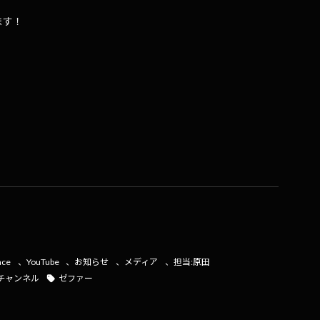
ます！
共
有
ace
、
YouTube
、
お知らせ
、
メディア
、
担当:原田
式チャンネル
ゼファー