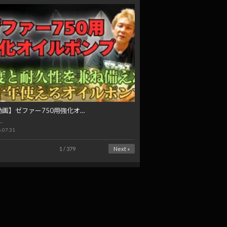
動画】ゼファー750用強化オ…
…
.07.31
1 / 379
Next »