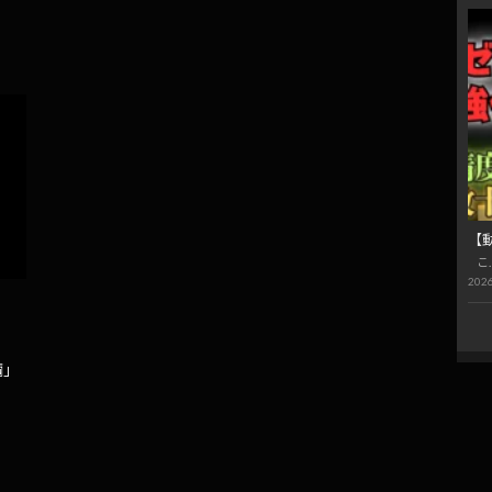
【
こ
2026
輌」