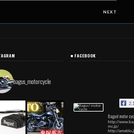
NEXT
TAGRAM
■ FACEBOOK
bagus_motorcycle
2,
Bagus! motor cyc
http://www.ba
mc.jp/
http://ameblo.