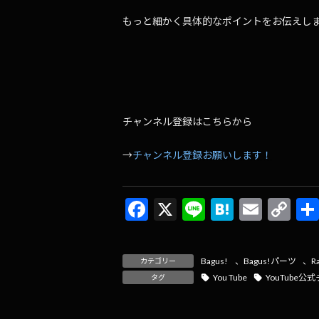
もっと細かく具体的なポイントをお伝えし
チャンネル登録はこちらから
→
チャンネル登録お願いします！
F
X
Li
H
E
C
ac
n
at
m
o
e
e
e
ai
p
Bagus!
、
Bagus!パーツ
、
R
カテゴリー
b
n
l
y
You Tube
YouTube公
タグ
o
a
Li