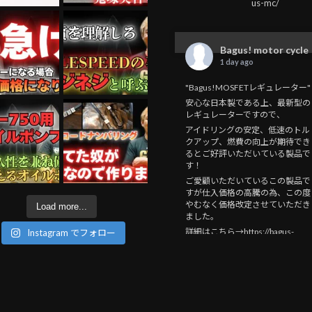
us-mc/
Bagus! motor cycle
1 day ago
"Bagus!MOSFETレギュレーター"
安心な日本製である上、最新型の
レギュレーターですので、
アイドリングの安定、低速のトル
クアップ、燃費の向上が期待でき
るとご好評いただいている製品で
す！
ご愛顧いただいているこの製品で
すが仕入価格の高騰の為、この度
やむなく価格改定させていただき
Load more...
ました。
詳細はこちら→https://bagus-
Instagram でフォロー
mc.jp/2026/08/04/mosfet_20260
/
#bagus
motorcycle
#kawasaki
#bagus
!
#bike
#motorcycle
#バイ
ク
#custom
#バグースモーターサ
イクル
#ZEPHYR750
#ゼファー
750
#gpz750f
#バイク
のお医者さ
ん
#MOSFETレギュレーター