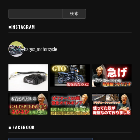
検
索:
■INSTAGRAM
bagus_motorcycle
■ FACEBOOK