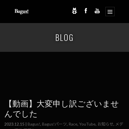
コ
ナ
ン
ビ
BLOG
テ
ゲ
ン
ー
ツ
シ
へ
ョ
ス
ン
キ
に
ッ
移
プ
動
【動画】大変申し訳ございませ
んでした
2023.12.15 |
Bagus!
,
Bagus!パーツ
,
Race
,
YouTube
,
お知らせ
,
メデ