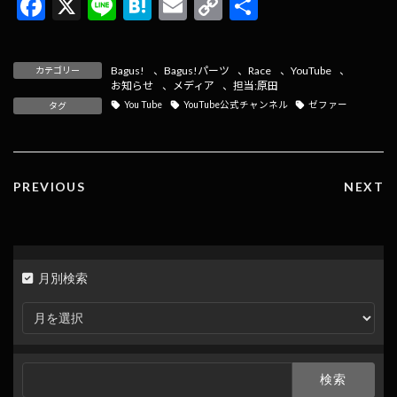
F
X
Li
H
E
C
共
ac
n
at
m
o
有
e
e
e
ai
p
Bagus!
、
Bagus!パーツ
、
Race
、
YouTube
、
カテゴリー
b
n
l
y
お知らせ
、
メディア
、
担当:原田
You Tube
YouTube公式チャンネル
ゼファー
タグ
o
a
Li
o
n
k
k
PREVIOUS
NEXT
月別検索
月
別
検
索
検
索: