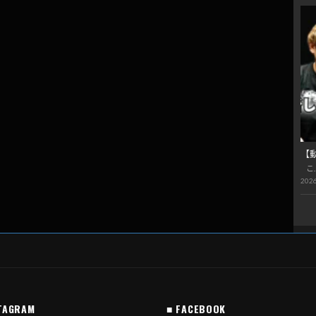
【
こ
2026
TAGRAM
■ FACEBOOK