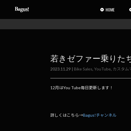
コ
ナ
ン
ビ
HOME
テ
ゲ
ン
ー
ツ
シ
へ
ョ
ス
ン
キ
に
ッ
移
若きゼファー乗りた
プ
動
2023.11.29 |
Bike Sales
,
YouTube
,
カスタム
12月はYou Tube毎日更新します！
詳しくはこちら→
Bagus!チャンネル