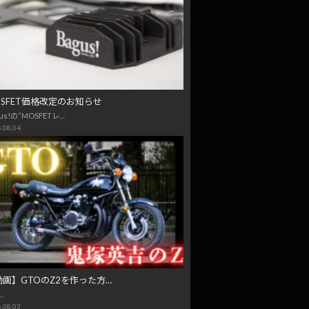
OSFET価格改定のお知らせ
us!の“MOSFETレ…
.08.04
動画】GTOのZ2を作った方…
…
.08.03