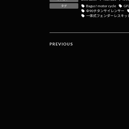
b
n
l
y
Bagus! motor cycle
GP
タグ
Ф90チタンサイレンサー
o
a
Li
一体式フェンダーレスキッ
o
n
k
k
PREVIOUS