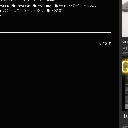
Z900R
kawasaki
You Tube
YouTube公式チャンネル
バグースモーターサイクル
バグ管
ト
M
NEXT
Bag
2026
【
こ
2026