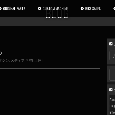
BLOG
ORIGINAL PARTS
CUSTOM MACHINE
BIKE SALES
ち
月
別
マシン
,
メディア
,
担当:土屋
|
検
索
検
索:
Fac
Ba
Bik