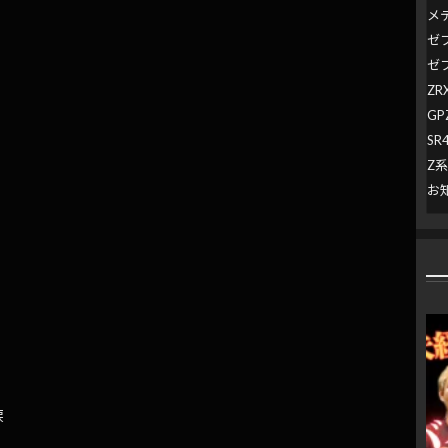
メ
ゼ
ゼ
ZR
GP
SR
Z
お
涙