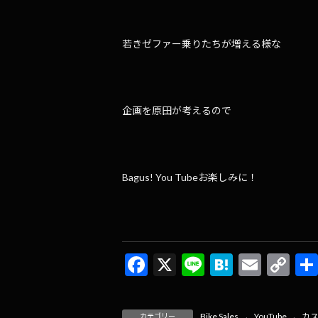
若きゼファー乗りたちが増える様な
企画を原田が考えるので
Bagus! You Tubeお楽しみに！
F
X
Li
H
E
C
ac
n
at
m
o
e
e
e
ai
p
Bike Sales
、
YouTube
、
カ
カテゴリー