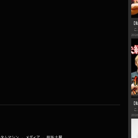
【
こ
2026
【
こ
共
2026
有
スタムマシン
、
メディア
、
担当:土屋