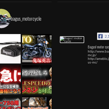
bagus_motorcycle
2,
Bagus! motor cyc
http://www.ba
mc.jp/
http://ameblo.
us-mc/