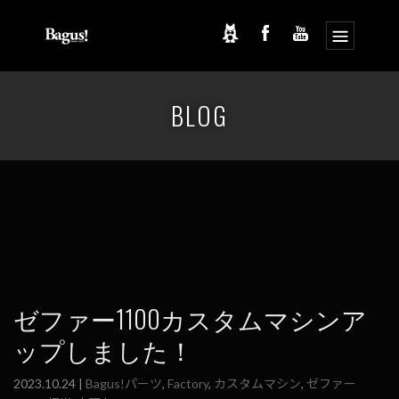
コ
ナ
ン
ビ
BLOG
テ
ゲ
ン
ー
ツ
シ
へ
ョ
ス
ン
キ
に
ッ
移
プ
動
ゼファー1100カスタムマシンア
ップしました！
2023.10.24 |
Bagus!パーツ
,
Factory
,
カスタムマシン
,
ゼファー