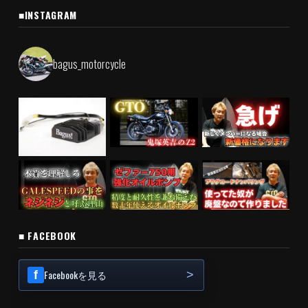
■INSTAGRAM
bagus_motorcycle
■ FACEBOOK
Facebookを見る