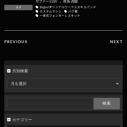
b
n
l
y
ゼファー1100
、
担当:古田
Bagus!オリジナルワークスエキスパンド
タグ
o
a
Li
カスタムマシン
バグ管
一体式フェンダーレスキット
o
n
k
k
PREVIOUS
NEXT
月別検索
月
別
検
索
検
索:
カテゴリー