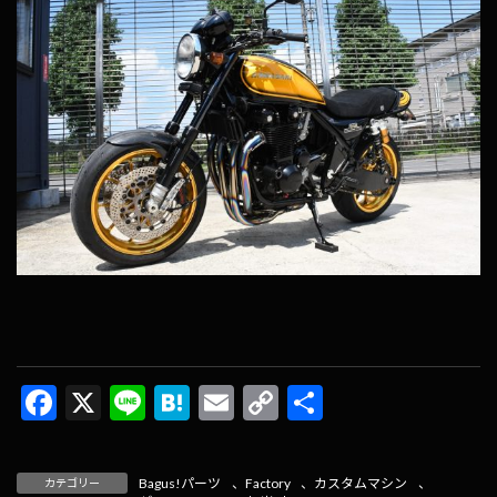
F
X
Li
H
E
C
共
ac
n
at
m
o
有
e
e
e
ai
p
Bagus!パーツ
、
Factory
、
カスタムマシン
、
カテゴリー